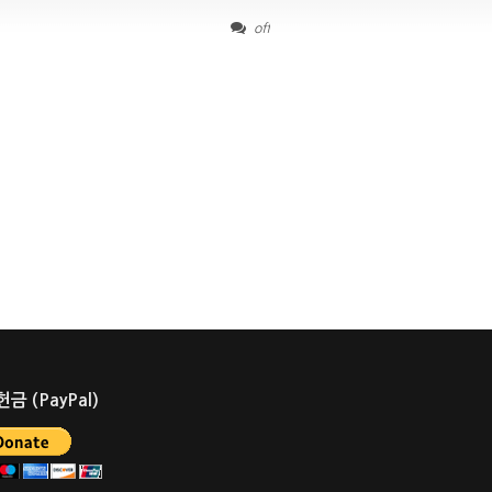
off
금 (PayPal)