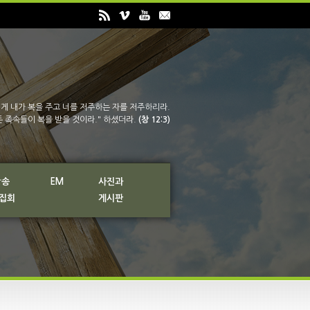
게 내가 복을 주고 너를 저주하는 자를 저주하리라.
든 족속들이 복을 받을 것이라." 하셨더라.
(창 12:3)
방송
EM
사진과
 집회
게시판