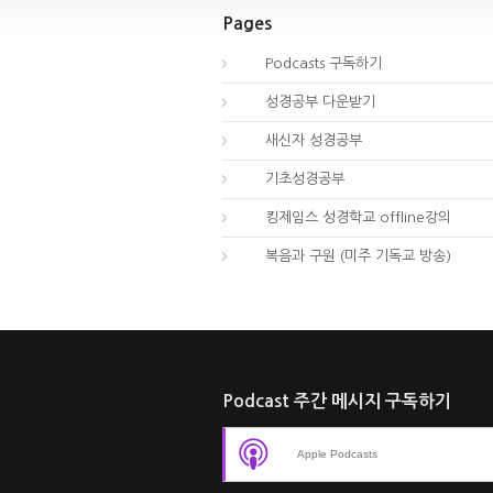
Pages
00.
Podcasts 구독하기
00.
성경공부 다운받기
02.
새신자 성경공부
03.
기초성경공부
04.
킹제임스 성경학교 offline강의
01.
복음과 구원 (미주 기독교 방송)
Podcast 주간 메시지 구독하기
Apple Podcasts