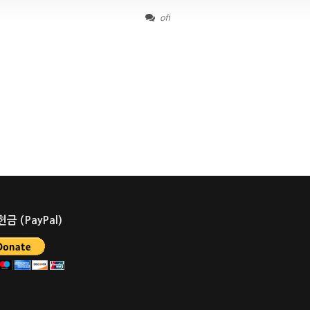
off
금 (PayPal)