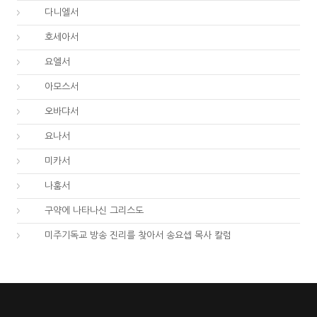
27.
다니엘서
28.
호세아서
29.
요엘서
30.
아모스서
31.
오바댜서
32.
요나서
33.
미카서
34.
나훔서
67.
구약에 나타나신 그리스도
01.
미주기독교 방송 진리를 찾아서 송요셉 목사 칼럼