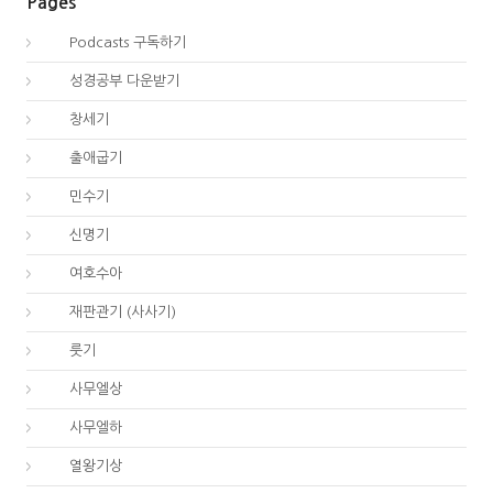
Pages
00.
Podcasts 구독하기
00.
성경공부 다운받기
01.
창세기
02.
출애굽기
04.
민수기
05.
신명기
06.
여호수아
07.
재판관기 (사사기)
08.
룻기
09.
사무엘상
10.
사무엘하
11.
열왕기상