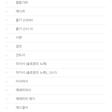
12.
열왕기하
15.
에스라
18.
욥기 (2009)
18.
욥기 (2013)
19.
시편
20.
잠언
21.
전도서
22.
아가서 (솔로몬의 노래)
22.
아가서 (솔로몬의 노래), 2015
23.
이사야서
24.
예레미야서
25.
예레미야 애가
26.
에스겔서