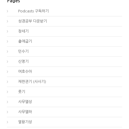
Pages
00.
Podcasts 구독하기
00.
성경공부 다운받기
01.
창세기
02.
출애굽기
04.
민수기
05.
신명기
06.
여호수아
07.
재판관기 (사사기)
08.
룻기
09.
사무엘상
10.
사무엘하
11.
열왕기상