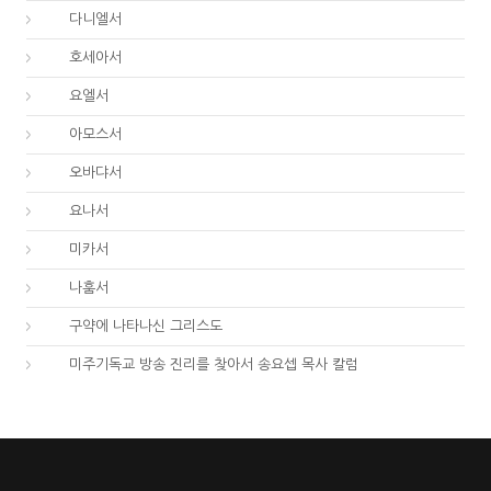
27.
다니엘서
28.
호세아서
29.
요엘서
30.
아모스서
31.
오바댜서
32.
요나서
33.
미카서
34.
나훔서
67.
구약에 나타나신 그리스도
01.
미주기독교 방송 진리를 찾아서 송요셉 목사 칼럼