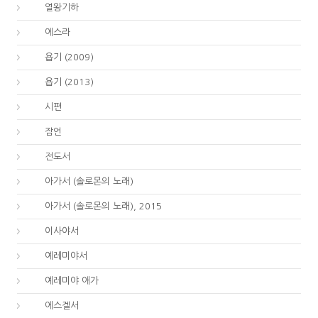
12.
열왕기하
15.
에스라
18.
욥기 (2009)
18.
욥기 (2013)
19.
시편
20.
잠언
21.
전도서
22.
아가서 (솔로몬의 노래)
22.
아가서 (솔로몬의 노래), 2015
23.
이사야서
24.
예레미야서
25.
예레미야 애가
26.
에스겔서