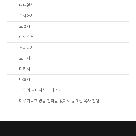
27.
다니엘서
28.
호세아서
29.
요엘서
30.
아모스서
31.
오바댜서
32.
요나서
33.
미카서
34.
나훔서
67.
구약에 나타나신 그리스도
01.
미주기독교 방송 진리를 찾아서 송요셉 목사 칼럼