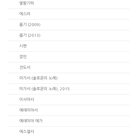
12.
열왕기하
15.
에스라
18.
욥기 (2009)
18.
욥기 (2013)
19.
시편
20.
잠언
21.
전도서
22.
아가서 (솔로몬의 노래)
22.
아가서 (솔로몬의 노래), 2015
23.
이사야서
24.
예레미야서
25.
예레미야 애가
26.
에스겔서