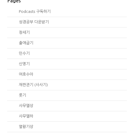
Pages
00.
Podcasts 구독하기
00.
성경공부 다운받기
01.
창세기
02.
출애굽기
04.
민수기
05.
신명기
06.
여호수아
07.
재판관기 (사사기)
08.
룻기
09.
사무엘상
10.
사무엘하
11.
열왕기상