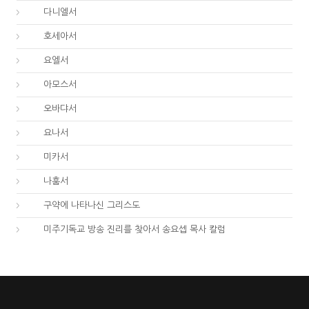
27.
다니엘서
28.
호세아서
29.
요엘서
30.
아모스서
31.
오바댜서
32.
요나서
33.
미카서
34.
나훔서
67.
구약에 나타나신 그리스도
01.
미주기독교 방송 진리를 찾아서 송요셉 목사 칼럼