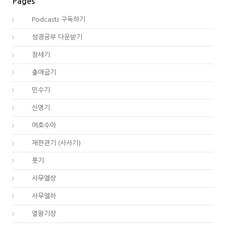
Pages
00.
Podcasts 구독하기
00.
성경공부 다운받기
01.
창세기
02.
출애굽기
04.
민수기
05.
신명기
06.
여호수아
07.
재판관기 (사사기)
08.
룻기
09.
사무엘상
10.
사무엘하
11.
열왕기상