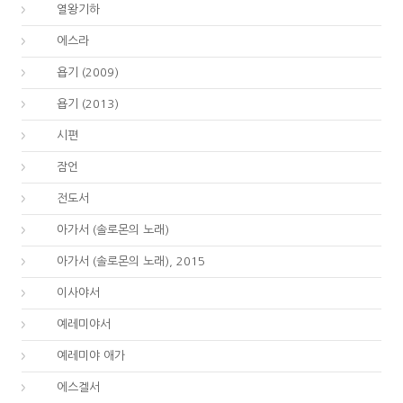
12.
열왕기하
15.
에스라
18.
욥기 (2009)
18.
욥기 (2013)
19.
시편
20.
잠언
21.
전도서
22.
아가서 (솔로몬의 노래)
22.
아가서 (솔로몬의 노래), 2015
23.
이사야서
24.
예레미야서
25.
예레미야 애가
26.
에스겔서