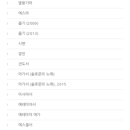
12.
열왕기하
15.
에스라
18.
욥기 (2009)
18.
욥기 (2013)
19.
시편
20.
잠언
21.
전도서
22.
아가서 (솔로몬의 노래)
22.
아가서 (솔로몬의 노래), 2015
23.
이사야서
24.
예레미야서
25.
예레미야 애가
26.
에스겔서