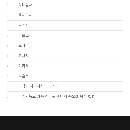
27.
다니엘서
28.
호세아서
29.
요엘서
30.
아모스서
31.
오바댜서
32.
요나서
33.
미카서
34.
나훔서
67.
구약에 나타나신 그리스도
01.
미주기독교 방송 진리를 찾아서 송요셉 목사 칼럼