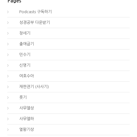
Pages
00.
Podcasts 구독하기
00.
성경공부 다운받기
01.
창세기
02.
출애굽기
04.
민수기
05.
신명기
06.
여호수아
07.
재판관기 (사사기)
08.
룻기
09.
사무엘상
10.
사무엘하
11.
열왕기상