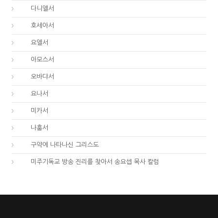
27.
다니엘서
28.
호세아서
29.
요엘서
30.
아모스서
31.
오바댜서
32.
요나서
33.
미카서
34.
나훔서
67.
구약에 나타나신 그리스도
01.
미주기독교 방송 진리를 찾아서 송요셉 목사 칼럼