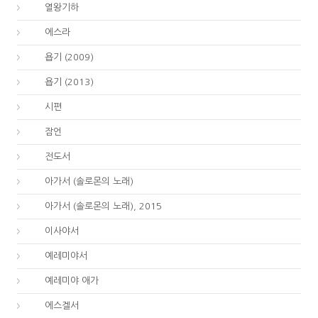
12.
열왕기하
15.
에스라
18.
욥기 (2009)
18.
욥기 (2013)
19.
시편
20.
잠언
21.
전도서
22.
아가서 (솔로몬의 노래)
22.
아가서 (솔로몬의 노래), 2015
23.
이사야서
24.
예레미야서
25.
예레미야 애가
26.
에스겔서