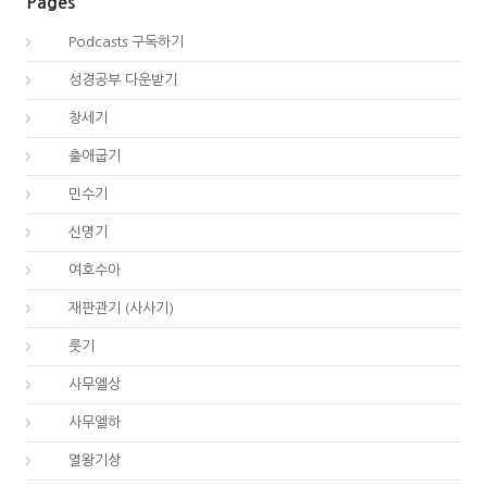
Pages
00.
Podcasts 구독하기
00.
성경공부 다운받기
01.
창세기
02.
출애굽기
04.
민수기
05.
신명기
06.
여호수아
07.
재판관기 (사사기)
08.
룻기
09.
사무엘상
10.
사무엘하
11.
열왕기상