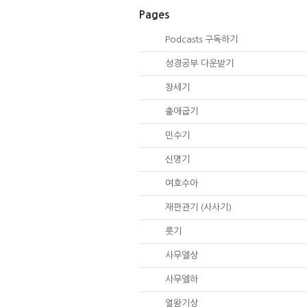
Pages
00.
Podcasts 구독하기
00.
성경공부 다운받기
01.
창세기
02.
출애굽기
04.
민수기
05.
신명기
06.
여호수아
07.
재판관기 (사사기)
08.
룻기
09.
사무엘상
10.
사무엘하
11.
열왕기상