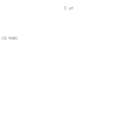
off
— 28.1MB)