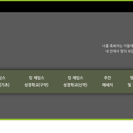
너를 축복하는 자들에
네 안에서 땅의 모
임스
킹 제임스
킹 제임스
주간
(기초)
성경학교(구약)
성경학교(신약)
메세지
및