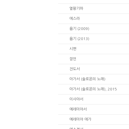
12.
열왕기하
15.
에스라
18.
욥기 (2009)
18.
욥기 (2013)
19.
시편
20.
잠언
21.
전도서
22.
아가서 (솔로몬의 노래)
22.
아가서 (솔로몬의 노래), 2015
23.
이사야서
24.
예레미야서
25.
예레미야 애가