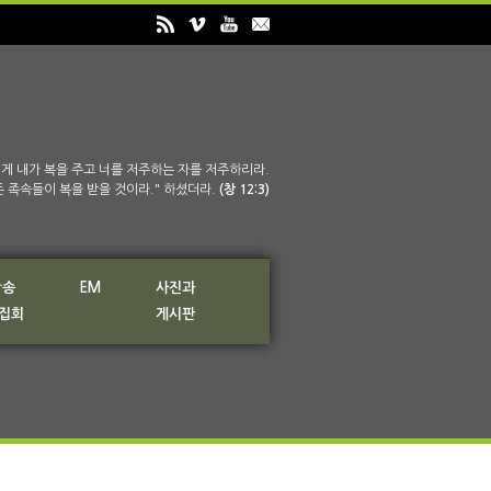
게 내가 복을 주고 너를 저주하는 자를 저주하리라.
든 족속들이 복을 받을 것이라." 하셨더라.
(창 12:3)
방송
EM
사진과
 집회
게시판