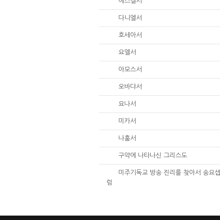
26.
에스겔서
27.
다니엘서
28.
호세아서
29.
요엘서
30.
아모스서
31.
오바댜서
32.
요나서
33.
미카서
34.
나훔서
67.
구약에 나타나신 그리스도
01.
미주기독교 방송 진리를 찾아서 송요셉
럼