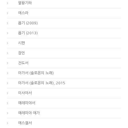
12.
열왕기하
15.
에스라
18.
욥기 (2009)
18.
욥기 (2013)
19.
시편
20.
잠언
21.
전도서
22.
아가서 (솔로몬의 노래)
22.
아가서 (솔로몬의 노래), 2015
23.
이사야서
24.
예레미야서
25.
예레미야 애가
26.
에스겔서