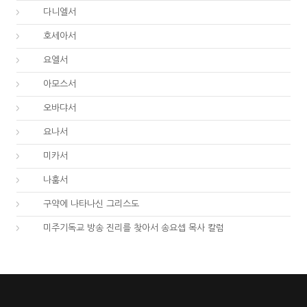
27.
다니엘서
28.
호세아서
29.
요엘서
30.
아모스서
31.
오바댜서
32.
요나서
33.
미카서
34.
나훔서
67.
구약에 나타나신 그리스도
01.
미주기독교 방송 진리를 찾아서 송요셉 목사 칼럼