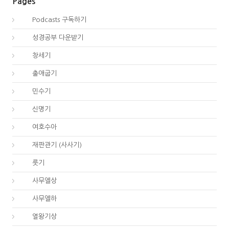
Pages
00.
Podcasts 구독하기
00.
성경공부 다운받기
01.
창세기
02.
출애굽기
04.
민수기
05.
신명기
06.
여호수아
07.
재판관기 (사사기)
08.
룻기
09.
사무엘상
10.
사무엘하
11.
열왕기상