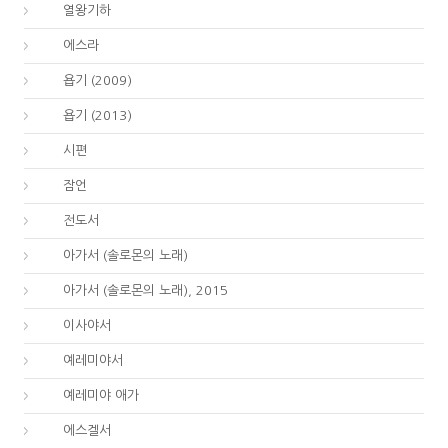
12.
열왕기하
15.
에스라
18.
욥기 (2009)
18.
욥기 (2013)
19.
시편
20.
잠언
21.
전도서
22.
아가서 (솔로몬의 노래)
22.
아가서 (솔로몬의 노래), 2015
23.
이사야서
24.
예레미야서
25.
예레미야 애가
26.
에스겔서