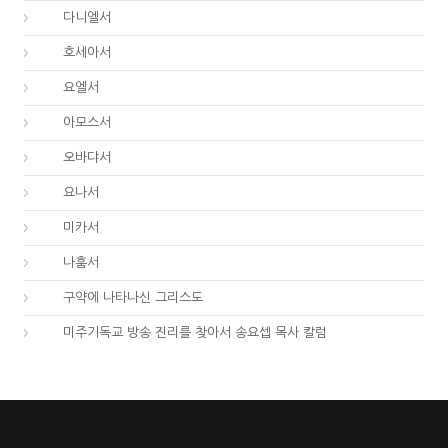
27.
다니엘서
28.
호세아서
29.
요엘서
30.
아모스서
31.
오바댜서
32.
요나서
33.
미카서
34.
나훔서
67.
구약에 나타나신 그리스도
01.
미주기독교 방송 진리를 찾아서 송요셉 목사 칼럼