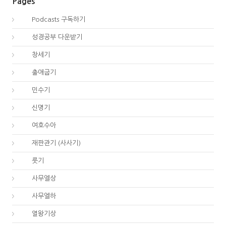
Pages
00.
Podcasts 구독하기
00.
성경공부 다운받기
01.
창세기
02.
출애굽기
04.
민수기
05.
신명기
06.
여호수아
07.
재판관기 (사사기)
08.
룻기
09.
사무엘상
10.
사무엘하
11.
열왕기상