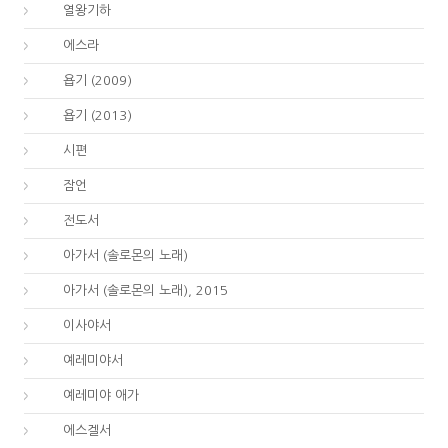
12.
열왕기하
15.
에스라
18.
욥기 (2009)
18.
욥기 (2013)
19.
시편
20.
잠언
21.
전도서
22.
아가서 (솔로몬의 노래)
22.
아가서 (솔로몬의 노래), 2015
23.
이사야서
24.
예레미야서
25.
예레미야 애가
26.
에스겔서