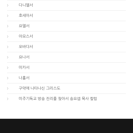
27.
다니엘서
28.
호세아서
29.
요엘서
30.
아모스서
31.
오바댜서
32.
요나서
33.
미카서
34.
나훔서
67.
구약에 나타나신 그리스도
01.
미주기독교 방송 진리를 찾아서 송요셉 목사 칼럼