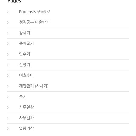
Pages
00.
Podcasts 구독하기
00.
성경공부 다운받기
01.
창세기
02.
출애굽기
04.
민수기
05.
신명기
06.
여호수아
07.
재판관기 (사사기)
08.
룻기
09.
사무엘상
10.
사무엘하
11.
열왕기상