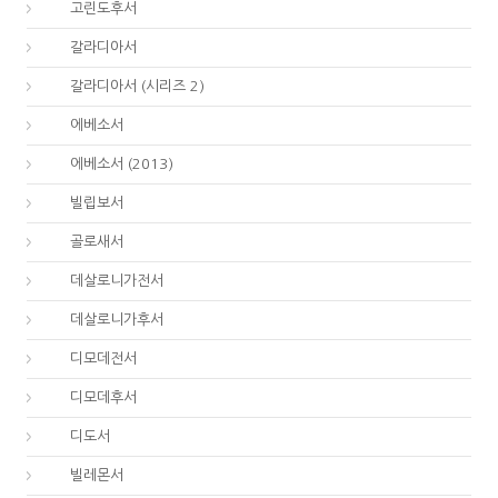
47.
고린도후서
48.
갈라디아서
48.
갈라디아서 (시리즈 2)
49.
에베소서
49.
에베소서 (2013)
50.
빌립보서
51.
골로새서
52.
데살로니가전서
53.
데살로니가후서
54.
디모데전서
55.
디모데후서
56.
디도서
57.
빌레몬서