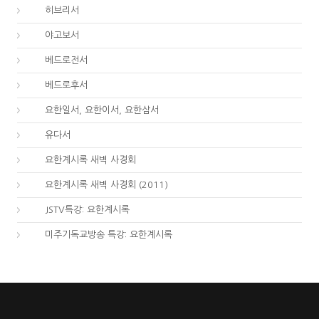
58.
히브리서
59.
야고보서
60.
베드로전서
61.
베드로후서
62.
요한일서, 요한이서, 요한삼서
65.
유다서
66.
요한계시록 새벽 사경회
66.
요한계시록 새벽 사경회 (2011)
66.
JSTV특강: 요한계시록
66.
미주기독교방송 특강: 요한계시록