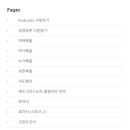
Pages
00.
Podcasts 구독하기
00.
성경공부 다운받기
40.
마태복음
41.
마가복음
42.
누가복음
43.
요한복음
44.
사도행전
44.
예수그리스도의 말씀안의 진리
45.
로마서
45.
로마서 (시리즈 2)
46.
고린도전서