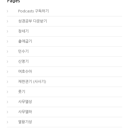
Pages
00.
Podcasts 구독하기
00.
성경공부 다운받기
01.
창세기
02.
출애굽기
04.
민수기
05.
신명기
06.
여호수아
07.
재판관기 (사사기)
08.
룻기
09.
사무엘상
10.
사무엘하
11.
열왕기상