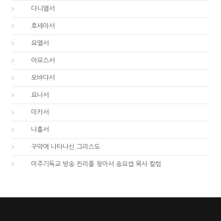
27.
다니엘서
28.
호세아서
29.
요엘서
30.
아모스서
31.
오바댜서
32.
요나서
33.
미카서
34.
나훔서
67.
구약에 나타나신 그리스도
01.
미주기독교 방송 진리를 찾아서 송요셉 목사 칼럼