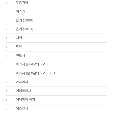
12.
열왕기하
15.
에스라
18.
욥기 (2009)
18.
욥기 (2013)
19.
시편
20.
잠언
21.
전도서
22.
아가서 (솔로몬의 노래)
22.
아가서 (솔로몬의 노래), 2015
23.
이사야서
24.
예레미야서
25.
예레미야 애가
26.
에스겔서