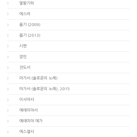
12.
열왕기하
15.
에스라
18.
욥기 (2009)
18.
욥기 (2013)
19.
시편
20.
잠언
21.
전도서
22.
아가서 (솔로몬의 노래)
22.
아가서 (솔로몬의 노래), 2015
23.
이사야서
24.
예레미야서
25.
예레미야 애가
26.
에스겔서