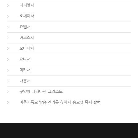
27.
다니엘서
28.
호세아서
29.
요엘서
30.
아모스서
31.
오바댜서
32.
요나서
33.
미카서
34.
나훔서
67.
구약에 나타나신 그리스도
01.
미주기독교 방송 진리를 찾아서 송요셉 목사 칼럼