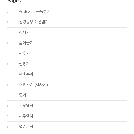
Pages
00.
Podcasts 구독하기
00.
성경공부 다운받기
01.
창세기
02.
출애굽기
04.
민수기
05.
신명기
06.
여호수아
07.
재판관기 (사사기)
08.
룻기
09.
사무엘상
10.
사무엘하
11.
열왕기상