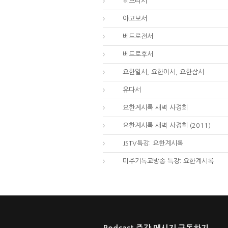
58.
히브리서
59.
야고보서
60.
베드로전서
61.
베드로후서
62.
요한일서, 요한이서, 요한삼서
65.
유다서
66.
요한계시록 새벽 사경회
66.
요한계시록 새벽 사경회 (2011)
66.
JSTV특강: 요한계시록
66.
미주기독교방송 특강: 요한계시록