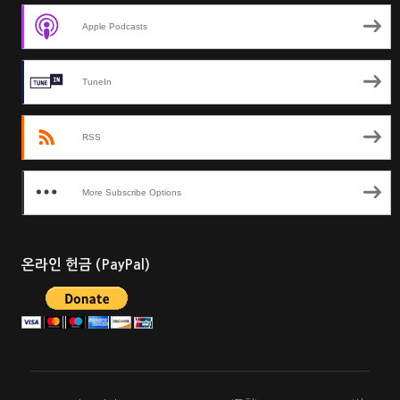
Apple Podcasts
TuneIn
RSS
More Subscribe Options
온라인 헌금 (PayPal)