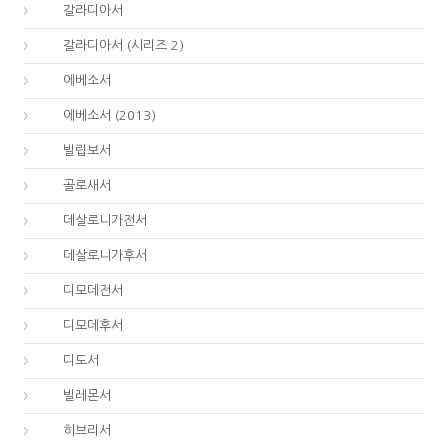
48.
갈라디아서
48.
갈라디아서 (시리즈 2)
49.
에베소서
49.
에베소서 (2013)
50.
빌립보서
51.
골로새서
52.
데살로니가전서
53.
데살로니가후서
54.
디모데전서
55.
디모데후서
56.
디도서
57.
빌레몬서
58.
히브리서