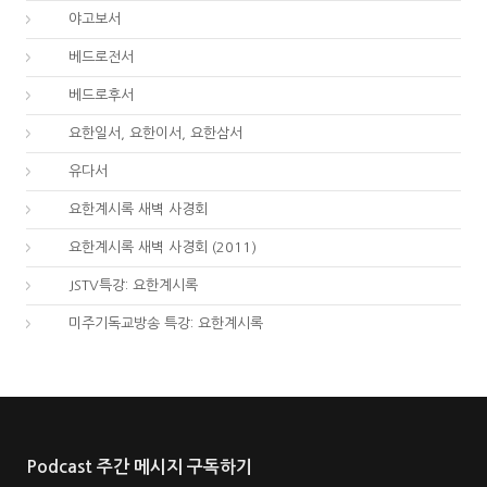
59.
야고보서
60.
베드로전서
61.
베드로후서
62.
요한일서, 요한이서, 요한삼서
65.
유다서
66.
요한계시록 새벽 사경회
66.
요한계시록 새벽 사경회 (2011)
66.
JSTV특강: 요한계시록
66.
미주기독교방송 특강: 요한계시록
Podcast 주간 메시지 구독하기