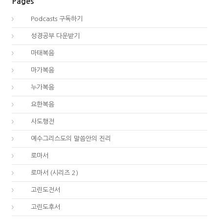
Pages
00.
Podcasts 구독하기
00.
성경공부 다운받기
40.
마태복음
41.
마가복음
42.
누가복음
43.
요한복음
44.
사도행전
44.
예수그리스도의 말씀안의 진리
45.
로마서
45.
로마서 (시리즈 2)
46.
고린도전서
47.
고린도후서