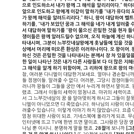
으로 인도하소서 내가 왕께 그 해석을 알리리이다
.”
하더라
앞으로 인도하고 왕에게 이같이 말하기를
“
내가 유다의 
가 왕께 해석을 알려드리리다
.”
하니
,
왕이 대답하여 벨트
하기를
, “
내가 보았던 꿈과 그 해석을 네가 내게 알려줄 
서 대답하여 말하기를
“
왕이 물으신 은밀한 것을 현자 
쟁이들은 왕께 알려드릴수 없으며
,
오직 하늘에 계신 하
타내시며
,
그분이 느부캇네살왕에게 훗날들에 있을 것을
상에서 머리에 떠오른 환상은 이러하나이다
.
오 왕이어
.
하신 것은 은밀한 것을 나타내시는 분께서 장 차 있을일
한 일이 나타난 것은 내가 다른 사람들보 다 더 많은 지
그 해석을 알게 하기 위함이며
,
그 리하여 왕으로 왕의 
참, 여러분 다니엘이 대답한거보세요. 얼마나 겸손합니까.
들 점쟁이들. 알려줄 수 없다. 어러분, 그당시 점쟁이들이
러니까 왕들이 그들을 궁안 에서 누리게 하면서 말이죠. 
랬죠. 그래서 이들의 세력이 엄청나죠. 마귀의 세력이죠
서 그 느부갓네살의 꿈 을 알아맞히게 하시고 그들이 잘못
니엘이 아니었으면 다 죽었습니다. 하나님의 사람이 아니
려줄수 있습니다. 이렇게 이야기 하지 않았습니다. 요즘 
엄청 위대한 사람이 되죠. 기네스북에 올라가게 되죠. 무
인터넷에 뜨고 TV에 한번 뜨면 말이죠. 그사람은 당장 
나님 뿐 이시니. 분명하게 말을 했죠.
에 보니까
28
절
[
그