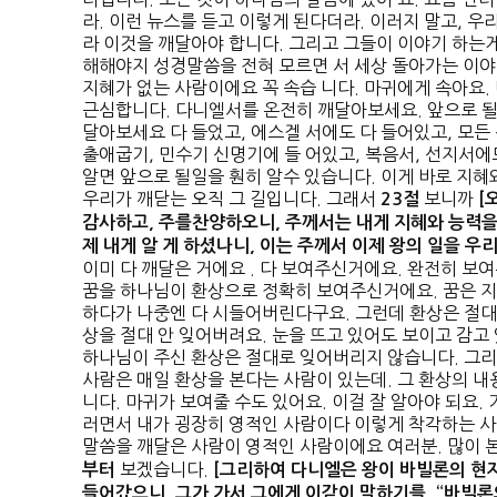
라. 이런 뉴스를 듣고 이렇게 된다더라. 이러지 말고, 
라 이것을 깨달아야 합니다. 그리고 그들이 이야기 하는
해해야지 성경말씀을 전혀 모르면 서 세상 돌아가는 이야
지혜가 없는 사람이에요 꼭 속습 니다. 마귀에게 속아요.
근심합니다. 다니엘서를 온전히 깨달아보세요. 앞으로 될
달아보세요 다 들었고, 에스겔 서에도 다 들어있고, 모든
출애굽기, 민수기 신명기에 들 어있고, 복음서, 선지서에
알면 앞으로 될일을 훤히 알수 있습니다. 이게 바로 지혜
우리가 깨닫는 오직 그 길입니다. 그래서
보니까
23
절
[
감사하고
,
주를
찬양하오니
,
주께서는 내게 지혜와 능력을
제 내게 알 게 하셨나니
,
이는 주께서 이제 왕의 일을 
이미 다 깨달은 거에요 . 다 보여주신거에요. 완전히 보
꿈을 하나님이 환상으로 정확히 보여주신거에요. 꿈은 지
하다가 나중엔 다 시들어버린다구요. 그런데 환상은 절대 
상을 절대 안 잊어버려요. 눈을 뜨고 있어도 보이고 감고 
하나님이 주신 환상은 절대로 잊어버리지 않습니다. 그리
사람은 매일 환상을 본다는 사람이 있는데. 그 환상의 내
니다. 마귀가 보여줄 수도 있어요. 이걸 잘 알아야 되요.
러면서 내가 굉장히 영적인 사람이다 이렇게 착각하는 사
말씀을 깨달은 사람이 영적인 사람이에요 여러분. 많이 
보겠습니다.
부터
[
그리하여 다니엘은 왕이 바빌론의 현
들어갔으니
,
그가 가서 그에게 이같이 말하기를
, “
바빌론