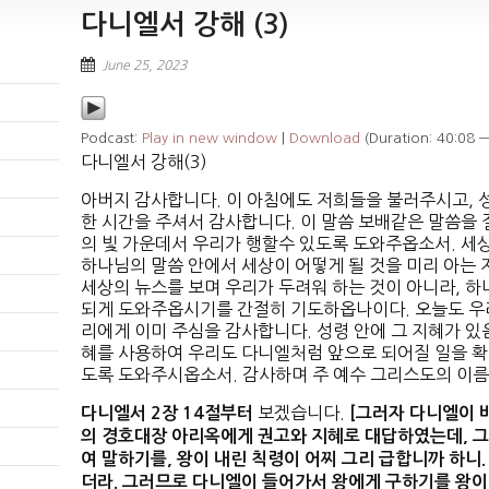
다니엘서 강해 (3)
June 25, 2023
Podcast:
Play in new window
|
Download
(Duration: 40:08 
다니엘서 강해(3)
아버지 감사합니다. 이 아침에도 저희들을 불러주시고, 성
한 시간을 주셔서 감사합니다. 이 말씀 보배같은 말씀을 질
의 빛 가운데서 우리가 행할수 있도록 도와주옵소서. 세상
하나님의 말씀 안에서 세상이 어떻게 될 것을 미리 아는 
세상의 뉴스를 보며 우리가 두려워 하는 것이 아니라, 하
되게 도와주옵시기를 간절히 기도하옵나이다. 오늘도 우
리에게 이미 주심을 감사합니다. 성령 안에 그 지혜가 있
혜를 사용하여 우리도 다니엘처럼 앞으로 되어질 일을 확
도록 도와주시옵소서. 감사하며 주 예수 그리스도의 이름
보겠습니다.
다니엘서
2
장
14
절부터
[
그러자 다니엘이 
의 경호대장 아리옥에게 권고와 지혜로 대답하였는데
,
그
여 말하기를
,
왕이 내린 칙령이 어찌 그리 급합니까 하니
.
더라
.
그러므로 다니엘이 들어가서 왕에게 구하기를 왕이 