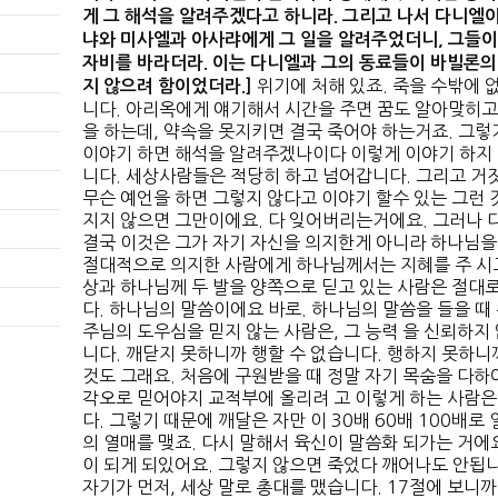
게 그 해석을 알려주겠다고 하니라
.
그리고 나서 다니엘이
냐와 미사엘과 아사랴에게 그 일을 알려주었더니
,
그들이
자비를 바라더라
.
이는 다니엘과 그의 동료들이 바빌론의 
위기에 처해 있죠. 죽을 수밖에 
지 않으려 함이었더라
.]
니다. 아리옥에게 얘기해서 시간을 주면 꿈도 알아맞히고
을 하는데, 약속을 못지키면 결국 죽어야 하는거죠. 그렇
이야기 하면 해석을 알려주겠나이다 이렇게 이야기 하지 
니다. 세상사람들은 적당히 하고 넘어갑니다. 그리고 거짓
무슨 예언을 하면 그렇지 않다고 이야기 할수 있는 그런 
지지 않으면 그만이에요. 다 잊어버리는거에요. 그러나 
결국 이것은 그가 자기 자신을 의지한게 아니라 하나님을
절대적으로 의지한 사람에게 하나님께서는 지혜를 주 시고
상과 하나님께 두 발을 양쪽으로 딛고 있는 사람은 절대
다. 하나님의 말씀이에요 바로. 하나님의 말씀을 들을 때
주님의 도우심을 믿지 않는 사람은, 그 능력 을 신뢰하지
니다. 깨닫지 못하니까 행할 수 없습니다. 행하지 못하니
것도 그래요. 처음에 구원받을 때 정말 자기 목숨을 다하
각오로 믿어야지 교적부에 올리려 고 이렇게 하는 사람은
다. 그렇기 때문에 깨달은 자만 이 30배 60배 100배로
의 열매를 맺죠. 다시 말해서 육신이 말씀화 되가는 거에
이 되게 되있어요. 그렇지 않으면 죽었다 깨어나도 안됩
자기가 먼저, 세상 말로 총대를 맸습니다. 17절에 보니