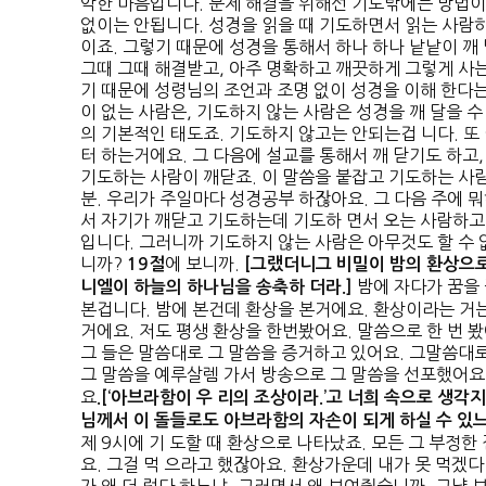
악한 마음입니다. 문제 해결을 위해선 기도밖에는 방법이
없이는 안됩니다. 성경을 읽을 때 기도하면서 읽는 사람하
이죠. 그렇기 때문에 성경을 통해서 하나 하나 낱낱이 깨
그때 그때 해결받고, 아주 명확하고 깨끗하게 그렇게 사
기 때문에 성령님의 조언과 조명 없이 성경을 이해 한다
이 없는 사람은, 기도하지 않는 사람은 성경을 깨 달을 수
의 기본적인 태도죠. 기도하지 않고는 안되는겁 니다. 또
터 하는거에요. 그 다음에 설교를 통해서 깨 닫기도 하고
기도하는 사람이 깨닫죠. 이 말씀을 붙잡고 기도하는 사
분. 우리가 주일마다 성경공부 하잖아요. 그 다음 주에 
서 자기가 깨닫고 기도하는데 기도하 면서 오는 사람하고
입니다. 그러니까 기도하지 않는 사람은 아무것도 할 수 
니까?
에 보니까.
19
절
[
그랬더니
그 비밀이 밤의 환상으
밤에 자다가 꿈을 
니엘이 하늘의 하나님을 송축하 더라
.]
본겁니다. 밤에 본건데 환상을 본거에요. 환상이라는 거는
거에요. 저도 평생 환상을 한번봤어요. 말씀으로 한 번 봤
그 들은 말씀대로 그 말씀을 증거하고 있어요. 그말씀대로
그 말씀을 예루살렘 가서 방송으로 그 말씀을 선포했어요
요
.[‘
아브라함이 우
리의 조상이라
.’
고 너희 속으로 생각지
님께서 이 돌들
로도 아브라함의 자손이 되게 하실 수 있
제 9시에 기 도할 때 환상으로 나타났죠. 모든 그 부정
요. 그걸 먹 으라고 했잖아요. 환상가운데 내가 못 먹겠다