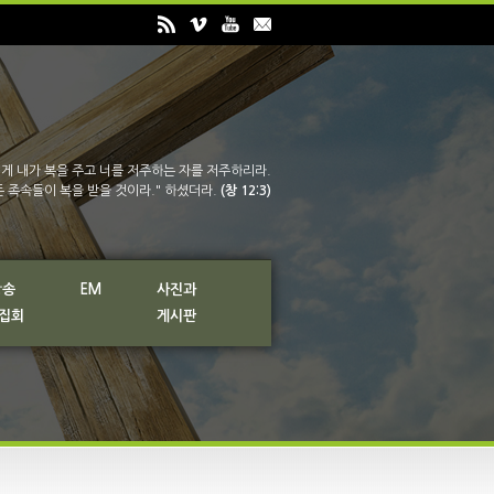
게 내가 복을 주고 너를 저주하는 자를 저주하리라.
든 족속들이 복을 받을 것이라." 하셨더라.
(창 12:3)
방송
EM
사진과
 집회
게시판