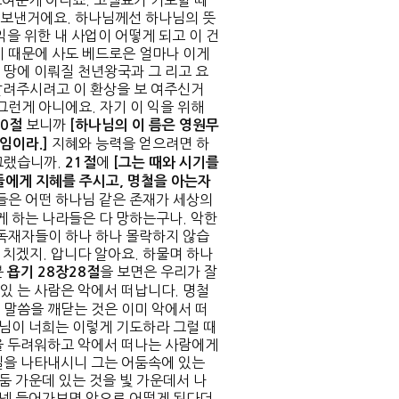
보여준게 아니죠. 고넬료가 기도할 때
 보낸거에요. 하나님께선 하나님의 뜻
익을 위한 내 사업이 어떻게 되고 이 건
기 때문에 사도 베드로은 얼마나 이게
 땅에 이뤄질 천년왕국과 그 리고 요
알려주시려고 이 환상을 보 여주신거
그런게 아니에요. 자기 이 익을 위해
보니까
0
절
[
하나님의 이
름은 영원무
지혜와 능력을 얻으려면 하
것임이라
.]
그랬습니까.
에
21
절
[
그
는 때와 시기를
에게 지혜를 주시
고
,
명철을 아는자
들은 어떤 하나님 같은 존재가 세상의
게 하는 나라들은 다 망하는구나. 악한
 독재자들이 하나 하나 몰락하지 않습
 치겠지. 압니다 알아요. 하물며 하나
분
을 보면은 우리가 잘
욥기
28
장
28
절
있 는 사람은 악에서 떠납니다. 명철
 말씀을 깨닫는 것은 이미 악에서 떠
 님이 너희는 이렇게 기도하라 그럴 때
을 두려워하고 악에서 떠나는 사람에게
일을 나타내시니 그는 어둠속에 있는
둠 가운데 있는 것을 빛 가운데서 나
터넷 들어가보면 앞으로 어떻게 된다더