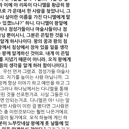
 이에 아 리옥이 다니엘을 황급히 왕
포로 가 운데서 한 사람을 찾았나니
,
그
사 살이란 이름을 가진 다니엘에게 말
수 있겠느냐
?”
하니
.
다니엘이 왕앞에
들이나 점성가들이나 마술사들이나 점
나님 뿐이시니
,
그분은 은밀한 것을 나
 알게 하시나이다
.
왕의 꿈과 왕의 침
왕께서 침상에서 장차 있을 일을 생각
을 왕께 알게하신 것이요
.
내게 이 은밀
혜를 지녔기 때문이 아니라
,
오직 왕에게
마음의 생각을 알게 하려 함이니이다
.]
 우선 먼저 그랬죠. 점성가들 마술사
요. 자기를 높이는 사람 아닙니까. 그
왕께 항상 이야기 하고 예언을 하고 그
. 그러나 하나님께서는 다니엘을 통해
된 것을 선포한거죠. 사실 그들은 다
면 안되는거죠. 다니엘은 아! 나는 알
어떤 사람이 이런 걸 봤다면 그사람은
슨 춤 이런것보다는 훨씬 나은거에요.
영웅이 될거에요. 오직 하늘에 계신 하
분이 느부캇네살 왕에게 훗 날들에 있