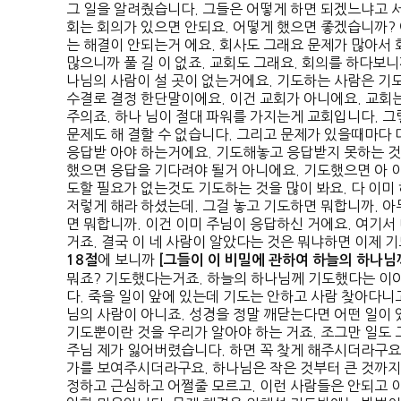
그 일을 알려줬습니다. 그들은 어떻게 하면 되겠느냐고 서
회는 회의가 있으면 안되요. 어떻게 했으면 좋겠습니까?
는 해결이 안되는거 에요. 회사도 그래요 문제가 많아서 
많으니까 풀 길 이 없죠. 교회도 그래요. 회의를 하다보니
나님의 사람이 설 곳이 없는거에요. 기도하는 사람은 기
수결로 결정 한단말이에요. 이건 교회가 아니에요. 교회
주의죠. 하나 님이 절대 파워를 가지는게 교회입니다. 
문제도 해 결할 수 없습니다. 그리고 문제가 있을때마다 
응답받 아야 하는거에요. 기도해놓고 응답받지 못하는 것
했으면 응답을 기다려야 될거 아니에요. 기도했으면 아 이
도할 필요가 없는것도 기도하는 것을 많이 봐요. 다 이미
저렇게 해라 하셨는데. 그걸 놓고 기도하면 뭐합니까. 
면 뭐합니까. 이건 이미 주님이 응답하신 거에요. 여기서
거죠. 결국 이 네 사람이 알았다는 것은 뭐냐하면 이제 
에 보니까
18
절
[
그들이 이 비밀에 관하여 하늘의 하나님
뭐죠? 기도했다는거죠. 하늘의 하나님께 기도했다는 이야
다. 죽을 일이 앞에 있는데 기도는 안하고 사람 찾아다니
님의 사람이 아니죠. 성경을 정말 깨닫는다면 어떤 일이 
기도뿐이란 것을 우리가 알아야 하는 거죠. 조그만 일도 그
주님 제가 잃어버렸습니다. 하면 꼭 찾게 해주시더라구요 
가를 보여주시더라구요. 하나님은 작은 것부터 큰 것까지
정하고 근심하고 어쩔줄 모르고. 이런 사람들은 안되고 이