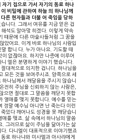
 자기 집으로 가서 자기의 동료 하나
 이 비밀에 관하여 하늘 의 하나님께
다른 현자들과 더불 어 죽임을 당하
없습니다. 그래서 여유를 지금 얻은 겁
 해석도 알아맞 히겠다. 이렇게 약속
기 때문에 다른 마술사들처럼 그 꿈을
않았어요. 이게 바로 하나님의 사람입
말 합니 다. 누가 아나요. 기도할 때
것이 없잖아요. 하지만 나중에 이루어
다니 엘은 분명하게 이야기 했습니다.
 절대적으로 의지한 겁니다. 하나님을
 모든 것을 보여주시죠. 양쪽으로 세
로 하나님께서 깨달음을 주시지 않습니
 온전히 주님을 신뢰하지 않는 사람은,
 않으면 절대로 그 말씀을 깨닫지 못합
까 열매를 맺지 못합니다. 예수를 믿는
여 정말 예수님 아니면 난 죽는다 이런
 죽었다 깨어나도 성경을 못 깨닫습니
 열매를 맺죠. 삶 속에서 하나님의 말씀
요. 그러므로 삶이 주님을 닮아가는 삶
니다. 다니엘이 대표적으로 이야기했죠
까 동료 하나냐와 미사엘과 아사랴에게