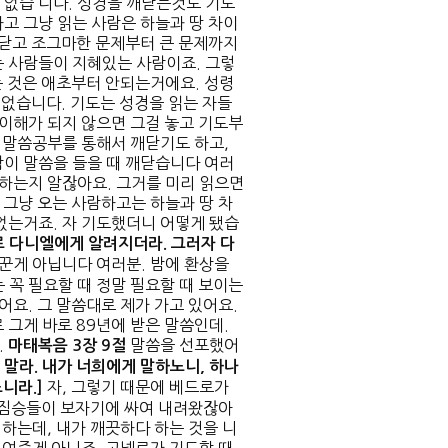
 없습 니다. 성경을 깨닫는것도 기도
고 그냥 읽는 사람은 하늘과 땅 차이
 닫고 조그마한 문제부터 큰 문제까지
는 사람들이 지혜있는 사람이죠. 그렇
는 것은 애초부터 안되는거에요. 성령
 없습니다. 기도는 성경을 읽는 자들
 이해가 되지 않으면 그걸 놓고 기도부
, 말씀공부를 통해서 깨닫기도 하고,
람이 말씀을 들을 때 깨닫습니다 여러
뭐하는지 알잖아요. 그거를 미리 읽으면
 그냥 오는 사람하고는 하늘과 땅 차
없는거죠. 자 기도했더니 어떻게 됐습
로 다니엘에게 알려지더라
.
그러자 다
꾼게 아닙니다 여러분. 밤에 환상을
 꼭 필요할 때 정말 필요할 때 보이는
어요. 그 말씀대로 제가 가고 있어요.
 그게 바로 89년에 받은 말씀인데.
.
말씀을 선포했어
마태복음
3
장
9
절
 말라
.
내가 너희에게 말하노니
,
하나
자, 그렇기 때문에 베드로가
느니라
.]
한 짐승들이 보자기에 싸여 내려왔잖아
 하는데, 내가 깨끗하다 하는 것을 니