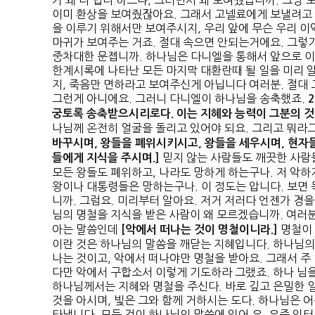
가 왜 더 럽다 하느냐, 그러면서 왜 보여줬습니까. 그냥 
이미 환상을 보여줬잖아요. 그래서 고넬료에게 보낼려고
을 이루기 위해서만 보여주시지, 우리 앞에 무슨 우리 이
마귀가 보여주는 거죠. 절대 속으면 안되는거에요. 그렇
중차대한 문젭니까. 하나님은 다니엘을 통해서 앞으로 이
한계시록에 나타난 모든 마지막 대환란때 될 일을 미리 
지, 죽음만 면하라고 보여주신게 아닙니다 여러분. 절대 
그런게 아니에요. 그러니 다니엘이 하나님을 송축했죠.
2
궁토록 송축받으시리로다
.
이는 지혜와 능력이 그분의 
나님께 온전히 얼굴을 돌리고 있어야 되요. 그리고 뭐라
바꾸시며
,
왕들을 폐위시키시고
,
왕들을 세우시며
,
현자들
믿지 않는 사람들도 깨끗한 사람
들에게 지식을 주시며
.]
모든 왕들도 폐위하고, 나라도 망하게 하는구나. 저 악하
왕이나 대통령들은 망하는구나. 이 정도는 압니다. 보면
니까. 그럼요. 미리부터 알아요. 저거 저러다 언젠가 경을
님의 명철을 지식을 받은 사람이 왜 모르겠습니까. 여러
아는 말씀인데
명철이 
[
악에서 떠나는 것이 명철이니라
.]
이란 것은 하나님의 말씀을 깨닫는 지혜입니다. 하나님의
나는 것이고, 악에서 떠나야만 명철을 받아요. 그래서 주
다만 악에서 구합소서 이렇게 기도하라 그랬죠. 하나 님
하나님께서는 지혜와 명철을 주신다. 바로 깊고 은밀한 
것을 아시며, 빛은 그와 함께 거하시는 도다. 하나님은 어
타냅니다. 모든 것이 하나님의 말씀에 있어 요. 요즘 인