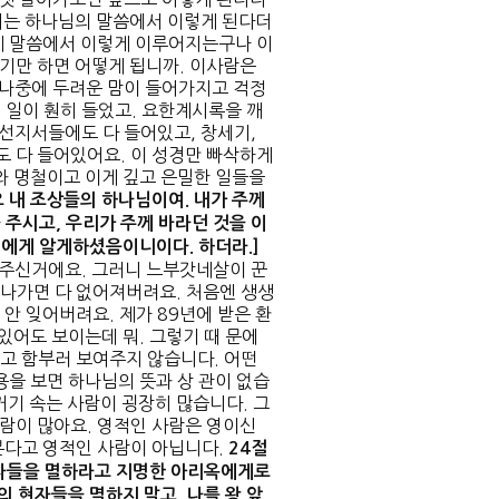
우리는 하나님의 말씀에서 이렇게 된다더
게 말씀에서 이렇게 이루어지는구나 이
기만 하면 어떻게 됩니까. 이사람은
 나중에 두려운 맘이 들어가지고 걱정
 일이 훤히 들었고. 요한계시록을 깨
 선지서들에도 다 들어있고, 창세기,
도 다 들어있어요. 이 성경만 빠삭하게
와 명철이고 이게 깊고 은밀한 일들을
오 내 조상들의 하나님이여
.
내가 주께
 주시고
,
우리가 주께 바라던 것을 이
우리에게 알게하셨음이니이다
.
하더라
.]
여주신거에요. 그러니 느부갓네살이 꾼
나가면 다 없어져버려요. 처음엔 생생
안 잊어버려요. 제가 89년에 받은 환
있어도 보이는데 뭐. 그렇기 때 문에
고 함부러 보여주지 않습니다. 어떤
용을 보면 하나님의 뜻과 상 관이 없습
 거기 속는 사람이 굉장히 많습니다. 그
람이 많아요. 영적인 사람은 영이신
본다고 영적인 사람이 아닙니다.
24
절
자들을 멸하라고 지명한 아리옥에게로
의 현자들을 멸하지 말고
,
나를 왕 앞