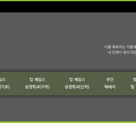
너를 축복하는 자들에
네 안에서 땅의 모
임스
킹 제임스
킹 제임스
주간
(기초)
성경학교(구약)
성경학교(신약)
메세지
및