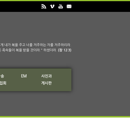
게 내가 복을 주고 너를 저주하는 자를 저주하리라.
든 족속들이 복을 받을 것이라." 하셨더라.
(창 12:3)
방송
EM
사진과
 집회
게시판