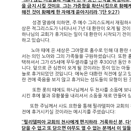
을 금지 시킬 것이요, 그는 가증함을 확산시킴으로 황폐케
해진 것이 황폐케 한 자애개 쏟아지리라.”(단 9:27)
성경 말씀에 의하면, 주 예수 그리스도께서 재림하시는 
상은 적그리스도가 나타나서 7년 대 환란이 오게 될 것
하나님의 교회가 휴거되는 일이 대 환란이 시작되기 전이
하고 있습니다.
노아 때에 온 세상은 그야말로 홍수로 인해 대 환란 
서는 의인 노아와 그의 가족들을 구원하셨습니다. 또한 
택하셔서 그가 65세에 무두셀라를 낞은 후300년 동안
니다. 앞으로 큰 심판이 오게 될 것이라는 뜻이 있는 아들
늘로 휴거되었던 것입니다. 에녹은 대환란 직전에 살고 
란 전에 죽음을 보지 않고 휴거되는 성도들의 모형이 된 
또한 롯의 때에도 하나님께서 두 천사를 소돔에 보내셔
시킨 후에 불과 유황불을 내리셔서 소돔을 재로 만들어 
또한 주님께서 사도 요한을 통해 필라델피아 교회의 천
전에 휴거시키실 것이라는 메시지를 주셨습니다:
“필리델피아 교회의 천사에게 편지하라. 거룩하신 분, 다
닫을 수 없고 또 닫으면 아무도 열 수 없는 분께서 이 일