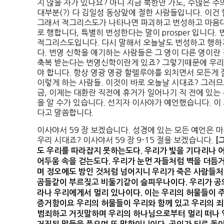
지 않을 자가 있나요? 아니 지금 북한만 가도, 수많은 주
대부분(?) 다 김일성 동상앞에 절한 사람들입니다. 이건 
그래서 적그리스도가 나타나면 파괴하고 번성하고 마음대로
로 행합니다, 특별히 번성한다는 말이 prosper 입니다
적그리스도입니다. 다시 말해서 오늘날도 번성하고 행하
다. 번영 신학을 얘기하는 사람들은 그 영이 다른 영이란 걸 알
축복 받는다는 번영신학이란게 있죠? 그렇기때문에 우리
야 합니다. 항상 영광 영광 할렐루야를 외치면서 모든게 
이렇게 하는 사람들. 이것이 바로 오늘날 시대죠? 그러므
금, 이제는 대환란 직전에 휴거가 일어나기 직 전에 있는
을 알 수가 있습니다. 선지자 이사야가 예언했습니다. 이
다고 말씀합니다.
이사야서 59 장 보겠습니다. 성경에 있는 모든 예언은 
우리 시대죠? 이사야서 59 장 9-15 절을 보겠습니다.
[
도 우리를 따라잡지 못하는도다
.
우리가 빛을 기다리나 
어두움 속을 걷는도다
.
우리가 눈먼 자들처럼 벽을 더듬거
며 정오에도 밤인 것처럼 넘어지니 우리가 죽은 사람들처
곰들같이 부르짖고 비둘기같이 슬피우나이다
.
우리가 공
라나 우리에게서 멀리 있나이다
.
이는 우리의 허물들이 주
증거함이요 우리의 허물들이 우리와 함께 있고 우리의 
범죄하고 거짓말하며 우리의 하나님으로부터 멀리 떠나 