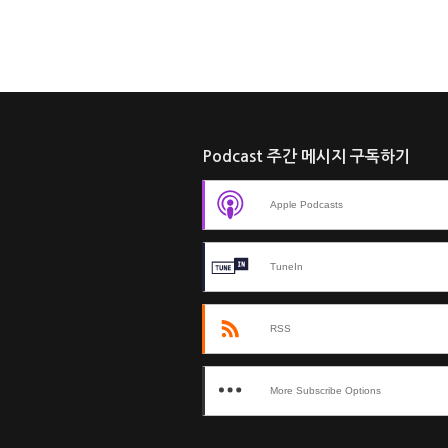
Podcast 주간 메시지 구독하기
Apple Podcasts
TuneIn
RSS
More Subscribe Options