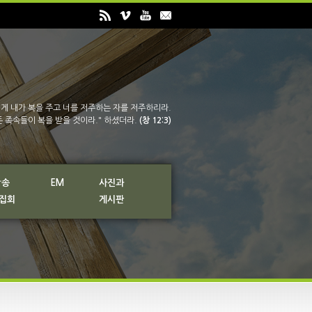
게 내가 복을 주고 너를 저주하는 자를 저주하리라.
든 족속들이 복을 받을 것이라." 하셨더라.
(창 12:3)
방송
EM
사진과
 집회
게시판