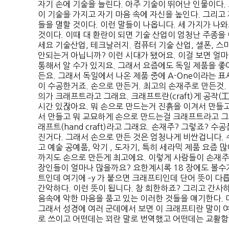
자기 손에 기술을 늘린다. 아주 기술이 뛰어난 인물이다.
이 기술을 가지고 자기 마음 속에 자신을 높인다. 그리고
들을 멸할 것이다. 이런 말들이 나옵니다. 세 가지가 나와
것이다. 이때 대 환란이 되면 기술 산업이 엄청난 주종을 
세요 기술산업, 테크날러지. 컴퓨터 기술 산업, 셀폰, 
안되는거 아닙니까? 이런 시대가 됐어요. 이걸 보면 얼
통해서 알 수가 있지요. 그래서 요즘에도 독일 제품을 좋
든요. 그래서 독일에서 나온 제품 중에 A-One이라는 표
이 수공한거죠. 손으로 만든거. 최고의 손재주로 만든것.
의가 크래프트라고 그래요. 크래프트란(craft)게 공작(
시간 있잖아요. 뭐 손으로 만드는거 진흙을 이겨서 만들
서 만들고 뭐 교묘하게 손으로 만드는걸 크래프트라고 그
래프트(hand craft)라고 그래요. 손재주? 그렇죠? 
진거다. 그래서 손으로 만든 것은 엄청나게 비싼겁니다. 
고 예술 공예품, 악기 , 도자기, 특히 세라믹 제품 요즘 
까지도 손으로 만든게 최고에요. 이렇게 사람들이 손재주
장인들이 얼마나 많을까요? 요한계시록 18 장에도 볼수
트인데 여기에 –y 가 붙으면 크래프티인데 단어 뜻이 다릅
간악하다. 이런 뜻이 됩니다. 참 희한하죠? 그리고 간사
음속에 악한 마음을 품고 있는 이러한 것들을 얘기한다. 마
그래서 성경에 여러 군데에서 보면 이 크래프티란 말이 여
로 쓰이고 어떤데는 꾀란 말로 번역했고 어떤데는 교활함