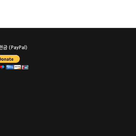
금 (PayPal)