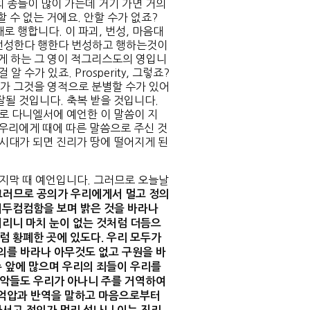
의 종들이 많이 가는데 거기 가면 거의
할 수 없는 거에요. 안할 수가 없죠?
 행합니다. 이 파괴, 번성, 마음대
. 번성한다 행한다 번성하고 행하는것이
게 하는 그 영이 적그리스도의 영입니
 수가 있죠. Prosperity, 그렇죠?
가 그것을 영적으로 분별할 수가 있어
잘될 것입니다. 축복 받을 것입니다.
로 다니엘서에 예언한 이 말씀이 지
 우리에게 때에 따른 말씀으로 주신 것
 시대가 되면 진리가 땅에 떨어지게 된
마지막 때 예언입니다. 그러므로 오늘날
그러므로 공의가 우리에게서 멀고 정의
어두컴컴함을 보며 밝은 것을 바라나
리니 마치 눈이 없는 것처럼 더듬으
럼 황폐한 곳에 있도다
.
우리 모두가
의를 바라나 아무것도 없고 구원을 바
 앞에 많으며 우리의 죄들이 우리를
죄악들도 우리가 아나니 주를 거역하여
억압과 반역을 말하고 마음으로부터