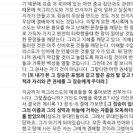
기 때문에 요즘 저 로마에 있는 어떤 종교 집단과도 관련
때문에 적그리스도와 거짓 선지자가 같이 일하고 실질적으
지자가 만들고 또 짐승의 우상을 만드는 것도 거짓 선지
우상에 경배하게 되는 것입니다. 이렇게 요한 계시록에 보
스도는 무서운 용모를 하고 난해한 문장들을 깨닫는 한 
로 가득차 가지고 완전히 타락했을때 한 왕이 일어날 것
한 문장들을 깨닫는다. 그리고 지혜를 깨닫고 있다. 지혜
들이란 것은 아주 신비로운 것들을 깨닫는다. 이해할 수
리스도가 신비에 찬 인물이란 것을 알 수가 있죠. 뭐 당연
니까 권세가 막강할 것이고 놀랍도록 파괴시킬 것이며 번
들과 거룩한 백성을 멸할 것입니다. 그런데 24 절 보니까
다. 그 권세는 자기 것이 아닙니다. 그렇다면 어떤 권세일
까
[
또 내가 본 그 짐승은 표범과 같고 발은 곰의 발 같고
력과 자리와 큰 권세를 그 짐승에게 주더라
.]
지금까지 적그리스도의 예표들을 쭉 훌어보면 전부가 다
니다. 그렇잖습니까? 가인도 아벨을 죽였죠? 사실 가인
서 결국은 계시록 13 장 6~8 절에 가보면
[
그 짐승이
입
그의 이름과 그의 성막과 하늘에 거하는 자들을 모독하
]성도가 유대인들이죠. 그래서 유대인들이 
를 받았으며
당하죠. 그가 이기게 되어있습니다. 모든 족속과 언어와
했고 땅에 사는 모든 자는 그에게 경배할 것이라 그랬어요