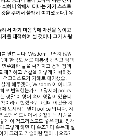
서고 정의가 멀리 섰나니 이는 진리
 쇠하니 악에서 떠나는 자가 스스로
유
 것을 주께서 불쾌히 여기셨도다
.]
 늘려서 자기 마음속에 자신을 높이고
치자를 대적하여 설 것이나 그가 사람
를 말합니다. Wisdom 그러지 않았
 요즘에 한국도 서로 대통령 하려고 정책
지 민주화란 말을 써가지고 경제 정책
책도 얘기하고 검찰을 이렇게 개혁하겠
니다. 적그리스도가 지혜로 얘기했습니
살게 해주겠다. Wisdom 이 아니고
혜로 번역했는가? 그 당시에 policy
는 정말 이 영어 속에 영감이 있습니
정책이라고 했겠죠? 그런데 이것을 지
 도시라는 말이 police 입니다. 지
죠? 폴리스맨은 도시에서 순찰하는 사람을
이렇게 이 적그리스도도 좋은 평화 정책
이 그렇게 하면 다 속죠? 다 속는데 실
 여기 그리고 기술이란 말이 나오죠?