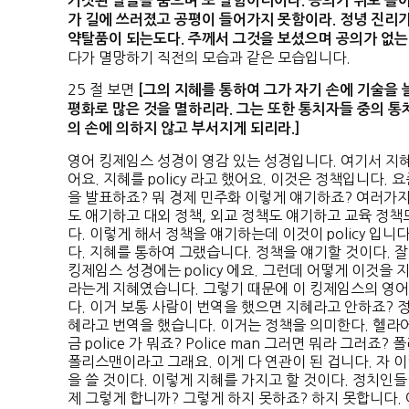
거짓된 말들을 품으며 또 말함이니이다
.
공의가 뒤로 돌아
가 길에 쓰러졌고 공평이 들어가지 못함이라
.
정녕 진리가
약탈품이 되는도다
.
주께서 그것을 보셨으며 공의가 없는
다가 멸망하기 직전의 모습과 같은 모습입니다.
25 절 보면
[
그의 지혜를 통하여 그가 자기 손에 기술을
평화로 많은 것을 멸하리라
.
그는 또한 통치자들 중의 통
의 손에 의하지 않고
부서지게 되리라
.]
영어 킹제임스 성경이 영감 있는 성경입니다. 여기서 지혜
어요. 지혜를 policy 라고 했어요. 이것은 정책입니다.
을 발표하죠? 뭐 경제 민주화 이렇게 얘기하죠? 여러가
도 애기하고 대외 정책, 외교 정책도 얘기하고 교육 정
다. 이렇게 해서 정책을 얘기하는데 이것이 policy 입
다. 지혜를 통하여 그랬습니다. 정책을 얘기할 것이다. 잘 
킹제임스 성경에는 policy 에요. 그런데 어떻게 이것을 지
라는게 지혜였습니다. 그렇기 때문에 이 킹제임스의 영어
다. 이거 보통 사람이 번역을 했으면 지혜라고 안하죠? 
혜라고 번역을 했습니다. 이거는 정책을 의미한다. 헬라어에
금 police 가 뭐죠? Police man 그러면 뭐라 그러
폴리스맨이라고 그래요. 이게 다 연관이 된 겁니다. 자 
을 쓸 것이다. 이렇게 지혜를 가지고 할 것이다. 정치인들
제 그렇게 합니까? 그렇게 하지 못하죠? 하지 못합니다.