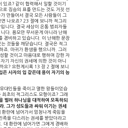
이 있죠? 같이 협력해서 일할 것이기
로 짐승의 표를 만드는 것도 거짓 선
자가 만들어서 결국 모든 사람들이 그
면 나오죠? 23 절에 보니까 적그리
왕입니다. 결국 세상이 온통 범죄자들
입니다. 용모만 무서운게 아니라 난해
를 겸비하고 있습니다. 이 난해한 문장
없는 것들을 깨닫습니다. 결국은 적그
하죠. 마귀가 환생을 했으니까. 그러
성할 것이고 마음대로 행하며 강한 자
 자기 자신의 권세에 의한 것이 아니
까요? 요한계시록 13 장 2 절에 보니
 입은 사자의 입 같은데 용이 자기의
능
 유대인들을 죽이고 멸한 왕들이었습
은 최초의 적그리스도 모형이죠? 그래
을 벌려 하나님을 대적하여 모독하되
더라
.
그가
성도들과 싸워 이기는 권세
대 환란에 넘어가서 엄청나게 죽임을
 민족을 다스리는 권세를 받았더라고
. 대 환란에 넘어가면 그에게 경배하