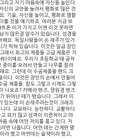
 그리고 자기 마음속에 자신을 높인다.
 자신의 교만을 늘려서 평화로 많은 것
요. 기술, 자신을 높이고, 평화로 멸할
이룰 것을 얘기하죠. 여러분 지금 보
스마트폰 이거 가지고 이젠 이것 못하면
마남지 않은걸 알수가 있습니다. 성경을
아해요. 독일사람들이 손 재주가 있거
시가 찍혀 있습니다. 이것은 일급 장인
 그래서 최고의 제품들 고급 제품은 거
工作)이에요. 우리가 초등학교 때 공작
고 종이를 오려서 만들고 나무를 잘라
래요. 그런데 이 수공제품을 핸드 크
수공품이다. 이것은 장인의 손에서 만들어
수공 제품들. 칼도 그렇고 시계도 그렇
많이 나오죠? 카메라 렌즈, 망원경 렌즈
가 뛰어난 때가 됐습니다. 그래서 이
가 있는데 이 손재주라는것이 크래프
니다. 교묘하다. 능란하다. 교활하다.
하고 꾀가 많고 성격이 이중적이고 마
음 속에 어떤 저의를 품고 있다. 자
러번 나옵니다. 어떤 데는 간계란 말
이라 했고 어떤데는 술책이라 했고,