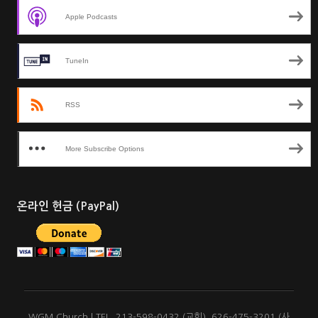
Apple Podcasts
TuneIn
RSS
More Subscribe Options
온라인 헌금 (PayPal)
WGM Church | TEL. 213-598-0432 (교회), 626-475-3201 (사