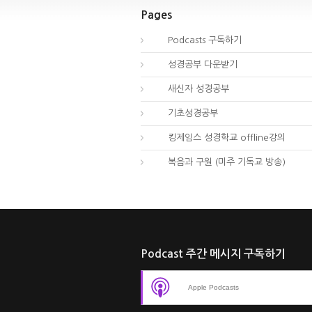
Pages
00.
Podcasts 구독하기
00.
성경공부 다운받기
02.
새신자 성경공부
03.
기초성경공부
04.
킹제임스 성경학교 offline강의
01.
복음과 구원 (미주 기독교 방송)
Podcast 주간 메시지 구독하기
Apple Podcasts