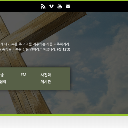
게 내가 복을 주고 너를 저주하는 자를 저주하리라.
든 족속들이 복을 받을 것이라." 하셨더라.
(창 12:3)
방송
EM
사진과
 집회
게시판