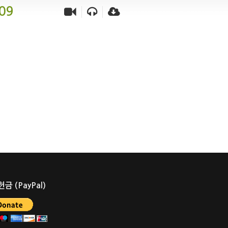
09
금 (PayPal)