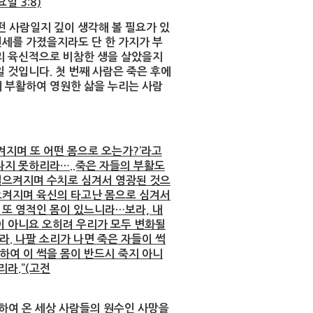
일 3:8)
사람일지 깊이 생각해 볼 필요가 있
권세를 가졌을지라도 단 한 가지가 부
무리 육신적으로 비참한 생을 살았을지
 것입니다. 첫 번째 사람은 죽은 후에
에 부활하여 영원한 삶을 누리는 사람
켜지며 또 어떤 몸으로 오는가?’라고
나지 못하리라…..죽은 자들의 부활도
일으켜지며 수치로 심겨서 영광된 것으
으켜지며 육신의 타고난 몸으로 심겨서
 또 영적인 몸이 있느니라…보라, 내
이 아니요 오히려 우리가 모두 변화될
. 나팔 소리가 나면 죽은 자들이 썩
하여 이 썩을 몸이 반드시 죽지 아니
리라.”(고전
여 온 세상 사람들의 원수인 사망을