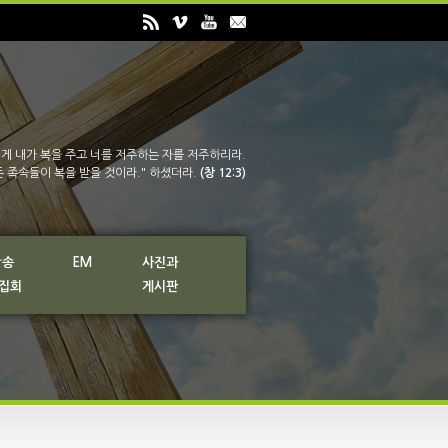
게 내가 복을 주고 너를 저주하는 자를 저주하리라.
든 족속들이 복을 받을 것이라." 하셨더라.
(창 12:3)
방송
EM
사진과
 집회
게시판