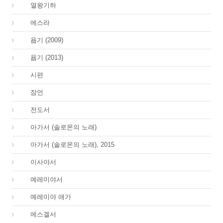
12.
열왕기하
15.
에스라
18.
욥기 (2009)
18.
욥기 (2013)
19.
시편
20.
잠언
21.
전도서
22.
아가서 (솔로몬의 노래)
22.
아가서 (솔로몬의 노래), 2015
23.
이사야서
24.
예레미야서
25.
예레미야 애가
26.
에스겔서