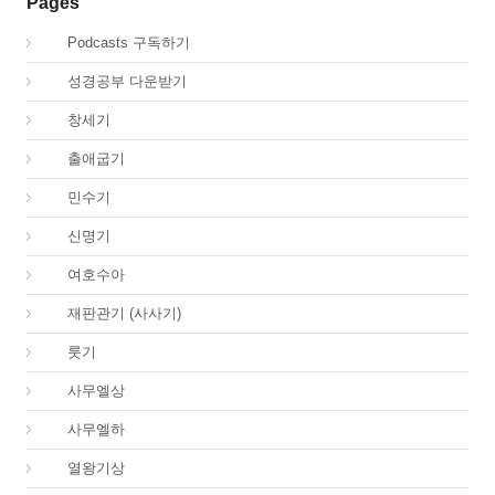
Pages
00.
Podcasts 구독하기
00.
성경공부 다운받기
01.
창세기
02.
출애굽기
04.
민수기
05.
신명기
06.
여호수아
07.
재판관기 (사사기)
08.
룻기
09.
사무엘상
10.
사무엘하
11.
열왕기상