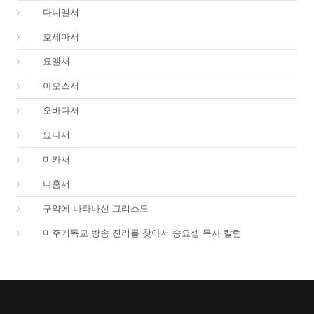
27.
다니엘서
28.
호세아서
29.
요엘서
30.
아모스서
31.
오바댜서
32.
요나서
33.
미카서
34.
나훔서
67.
구약에 나타나신 그리스도
01.
미주기독교 방송 진리를 찾아서 송요셉 목사 칼럼