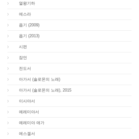
12.
열왕기하
15.
에스라
18.
욥기 (2009)
18.
욥기 (2013)
19.
시편
20.
잠언
21.
전도서
22.
아가서 (솔로몬의 노래)
22.
아가서 (솔로몬의 노래), 2015
23.
이사야서
24.
예레미야서
25.
예레미야 애가
26.
에스겔서