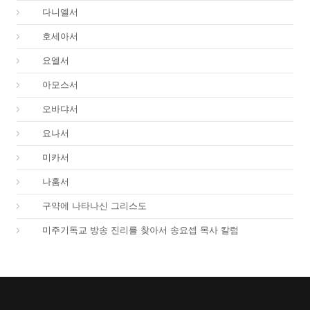
27.
다니엘서
28.
호세아서
29.
요엘서
30.
아모스서
31.
오바댜서
32.
요나서
33.
미카서
34.
나훔서
67.
구약에 나타나신 그리스도
01.
미주기독교 방송 진리를 찾아서 송요셉 목사 칼럼