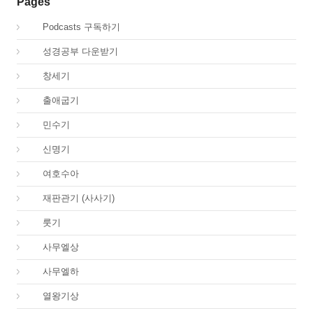
Pages
00.
Podcasts 구독하기
00.
성경공부 다운받기
01.
창세기
02.
출애굽기
04.
민수기
05.
신명기
06.
여호수아
07.
재판관기 (사사기)
08.
룻기
09.
사무엘상
10.
사무엘하
11.
열왕기상