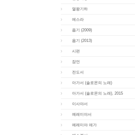
12.
열왕기하
15.
에스라
18.
욥기 (2009)
18.
욥기 (2013)
19.
시편
20.
잠언
21.
전도서
22.
아가서 (솔로몬의 노래)
22.
아가서 (솔로몬의 노래), 2015
23.
이사야서
24.
예레미야서
25.
예레미야 애가