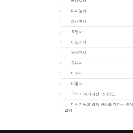
26.
에스겔서
27.
다니엘서
28.
호세아서
29.
요엘서
30.
아모스서
31.
오바댜서
32.
요나서
33.
미카서
34.
나훔서
67.
구약에 나타나신 그리스도
01.
미주기독교 방송 진리를 찾아서 송
칼럼