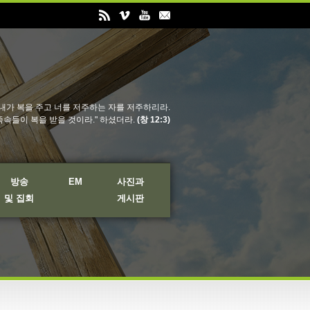
내가 복을 주고 너를 저주하는 자를 저주하리라.
족속들이 복을 받을 것이라." 하셨더라.
(창 12:3)
방송
EM
사진과
및 집회
게시판