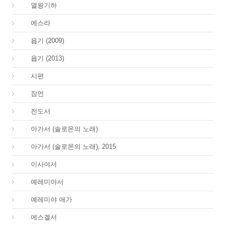
12.
열왕기하
15.
에스라
18.
욥기 (2009)
18.
욥기 (2013)
19.
시편
20.
잠언
21.
전도서
22.
아가서 (솔로몬의 노래)
22.
아가서 (솔로몬의 노래), 2015
23.
이사야서
24.
예레미야서
25.
예레미야 애가
26.
에스겔서