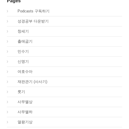
Pages
00.
Podcasts 구독하기
00.
성경공부 다운받기
01.
창세기
02.
출애굽기
04.
민수기
05.
신명기
06.
여호수아
07.
재판관기 (사사기)
08.
룻기
09.
사무엘상
10.
사무엘하
11.
열왕기상