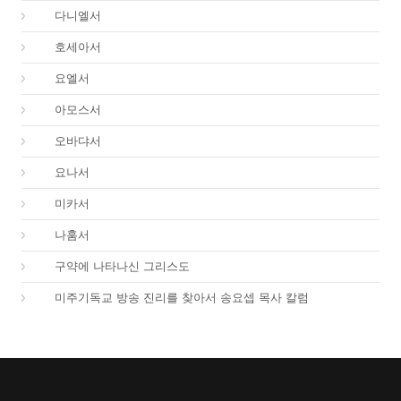
27.
다니엘서
28.
호세아서
29.
요엘서
30.
아모스서
31.
오바댜서
32.
요나서
33.
미카서
34.
나훔서
67.
구약에 나타나신 그리스도
01.
미주기독교 방송 진리를 찾아서 송요셉 목사 칼럼