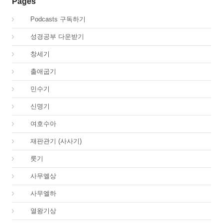
Pages
00.
Podcasts 구독하기
00.
성경공부 다운받기
01.
창세기
02.
출애굽기
04.
민수기
05.
신명기
06.
여호수아
07.
재판관기 (사사기)
08.
룻기
09.
사무엘상
10.
사무엘하
11.
열왕기상