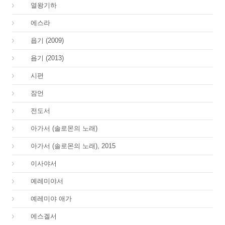
12.
열왕기하
15.
에스라
18.
욥기 (2009)
18.
욥기 (2013)
19.
시편
20.
잠언
21.
전도서
22.
아가서 (솔로몬의 노래)
22.
아가서 (솔로몬의 노래), 2015
23.
이사야서
24.
예레미야서
25.
예레미야 애가
26.
에스겔서