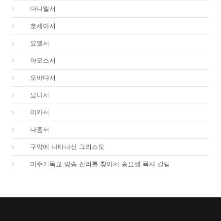
27.
다니엘서
28.
호세아서
29.
요엘서
30.
아모스서
31.
오바댜서
32.
요나서
33.
미카서
34.
나훔서
67.
구약에 나타나신 그리스도
01.
미주기독교 방송 진리를 찾아서 송요셉 목사 칼럼