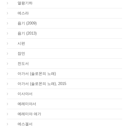
12.
열왕기하
15.
에스라
18.
욥기 (2009)
18.
욥기 (2013)
19.
시편
20.
잠언
21.
전도서
22.
아가서 (솔로몬의 노래)
22.
아가서 (솔로몬의 노래), 2015
23.
이사야서
24.
예레미야서
25.
예레미야 애가
26.
에스겔서