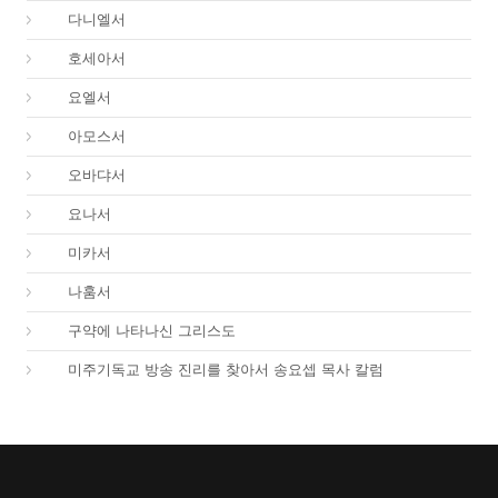
27.
다니엘서
28.
호세아서
29.
요엘서
30.
아모스서
31.
오바댜서
32.
요나서
33.
미카서
34.
나훔서
67.
구약에 나타나신 그리스도
01.
미주기독교 방송 진리를 찾아서 송요셉 목사 칼럼