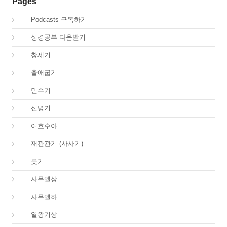
Pages
00.
Podcasts 구독하기
00.
성경공부 다운받기
01.
창세기
02.
출애굽기
04.
민수기
05.
신명기
06.
여호수아
07.
재판관기 (사사기)
08.
룻기
09.
사무엘상
10.
사무엘하
11.
열왕기상