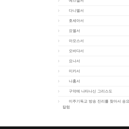
26.
에스겔서
27.
다니엘서
28.
호세아서
29.
요엘서
30.
아모스서
31.
오바댜서
32.
요나서
33.
미카서
34.
나훔서
67.
구약에 나타나신 그리스도
01.
미주기독교 방송 진리를 찾아서 송
칼럼