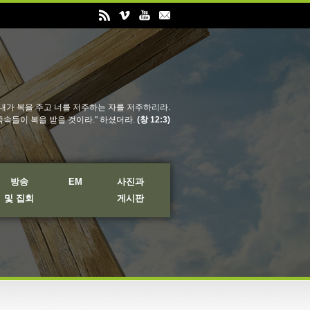
내가 복을 주고 너를 저주하는 자를 저주하리라.
족속들이 복을 받을 것이라." 하셨더라.
(창 12:3)
방송
EM
사진과
및 집회
게시판