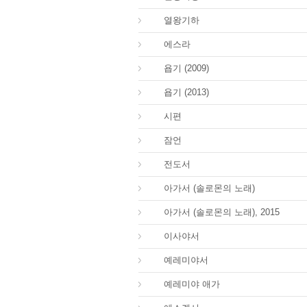
12.
열왕기하
15.
에스라
18.
욥기 (2009)
18.
욥기 (2013)
19.
시편
20.
잠언
21.
전도서
22.
아가서 (솔로몬의 노래)
22.
아가서 (솔로몬의 노래), 2015
23.
이사야서
24.
예레미야서
25.
예레미야 애가