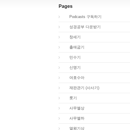
Pages
00.
Podcasts 구독하기
00.
성경공부 다운받기
01.
창세기
02.
출애굽기
04.
민수기
05.
신명기
06.
여호수아
07.
재판관기 (사사기)
08.
룻기
09.
사무엘상
10.
사무엘하
11.
열왕기상