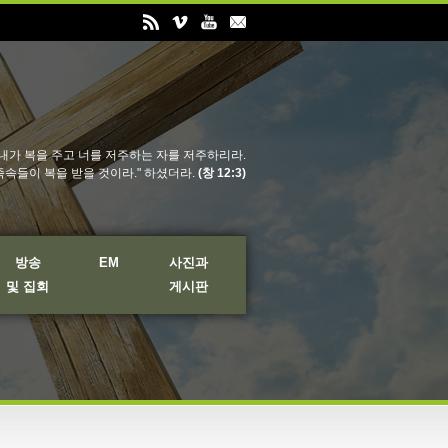
내가 복을 주고 너를 저주하는 자를 저주하리라.
족속들이 복을 받을 것이라." 하셨더라.
(창 12:3)
방송
EM
사진과
및 집회
게시판