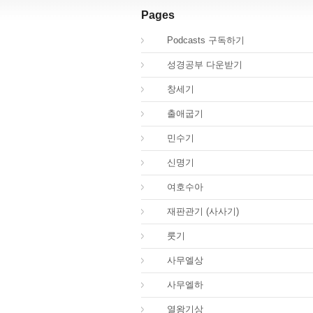
Pages
00.
Podcasts 구독하기
00.
성경공부 다운받기
01.
창세기
02.
출애굽기
04.
민수기
05.
신명기
06.
여호수아
07.
재판관기 (사사기)
08.
룻기
09.
사무엘상
10.
사무엘하
11.
열왕기상