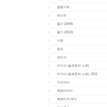
12.
열왕기하
15.
에스라
18.
욥기 (2009)
18.
욥기 (2013)
19.
시편
20.
잠언
21.
전도서
22.
아가서 (솔로몬의 노래)
22.
아가서 (솔로몬의 노래), 2015
23.
이사야서
24.
예레미야서
25.
예레미야 애가