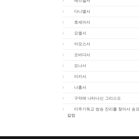
26.
에스겔서
27.
다니엘서
28.
호세아서
29.
요엘서
30.
아모스서
31.
오바댜서
32.
요나서
33.
미카서
34.
나훔서
67.
구약에 나타나신 그리스도
01.
미주기독교 방송 진리를 찾아서 송
칼럼