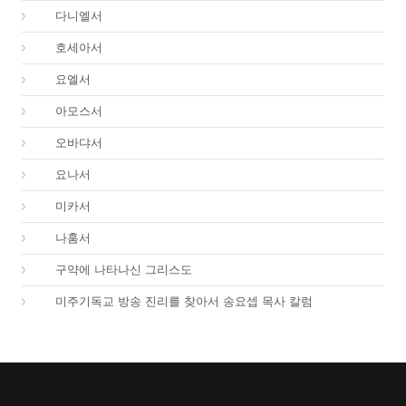
27.
다니엘서
28.
호세아서
29.
요엘서
30.
아모스서
31.
오바댜서
32.
요나서
33.
미카서
34.
나훔서
67.
구약에 나타나신 그리스도
01.
미주기독교 방송 진리를 찾아서 송요셉 목사 칼럼