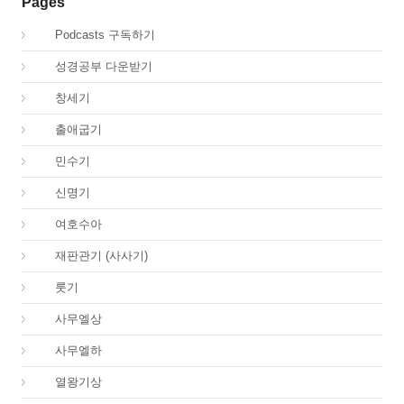
Pages
00.
Podcasts 구독하기
00.
성경공부 다운받기
01.
창세기
02.
출애굽기
04.
민수기
05.
신명기
06.
여호수아
07.
재판관기 (사사기)
08.
룻기
09.
사무엘상
10.
사무엘하
11.
열왕기상