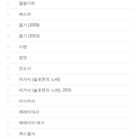
12.
열왕기하
15.
에스라
18.
욥기 (2009)
18.
욥기 (2013)
19.
시편
20.
잠언
21.
전도서
22.
아가서 (솔로몬의 노래)
22.
아가서 (솔로몬의 노래), 2015
23.
이사야서
24.
예레미야서
25.
예레미야 애가
26.
에스겔서