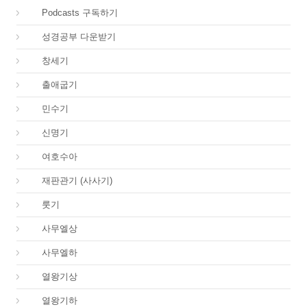
00.
Podcasts 구독하기
00.
성경공부 다운받기
01.
창세기
02.
출애굽기
04.
민수기
05.
신명기
06.
여호수아
07.
재판관기 (사사기)
08.
룻기
09.
사무엘상
10.
사무엘하
11.
열왕기상
12.
열왕기하