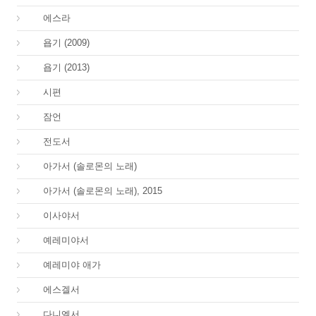
15.
에스라
18.
욥기 (2009)
18.
욥기 (2013)
19.
시편
20.
잠언
21.
전도서
22.
아가서 (솔로몬의 노래)
22.
아가서 (솔로몬의 노래), 2015
23.
이사야서
24.
예레미야서
25.
예레미야 애가
26.
에스겔서
27.
다니엘서