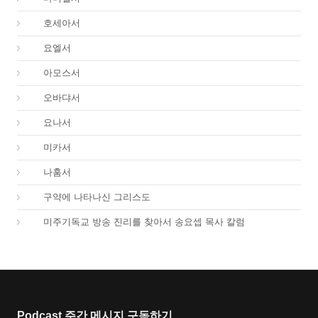
28.
호세아서
29.
요엘서
30.
아모스서
31.
오바댜서
32.
요나서
33.
미카서
34.
나훔서
67.
구약에 나타나신 그리스도
01.
미주기독교 방송 진리를 찾아서 송요셉 목사 칼럼
Podcast 주간 메시지 구독하기