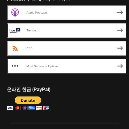
Apple Podcasts
TuneIn
RSS
More Subscribe Options
온라인 헌금 (PayPal)