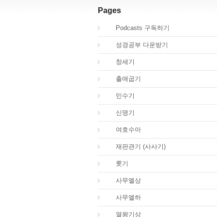
Pages
00.
Podcasts 구독하기
00.
성경공부 다운받기
01.
창세기
02.
출애굽기
04.
민수기
05.
신명기
06.
여호수아
07.
재판관기 (사사기)
08.
룻기
09.
사무엘상
10.
사무엘하
11.
열왕기상