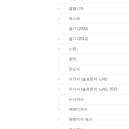
12.
열왕기하
15.
에스라
18.
욥기 (2009)
18.
욥기 (2013)
19.
시편
20.
잠언
21.
전도서
22.
아가서 (솔로몬의 노래)
22.
아가서 (솔로몬의 노래), 2015
23.
이사야서
24.
예레미야서
25.
예레미야 애가