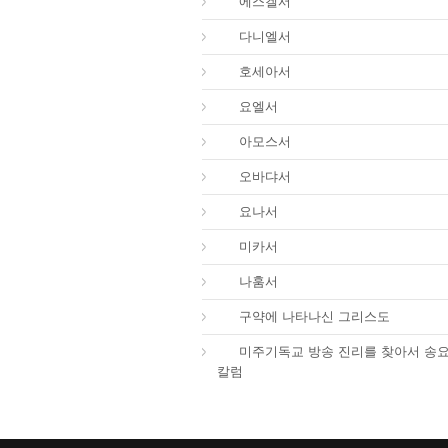
26.
에스겔서
27.
다니엘서
28.
호세아서
29.
요엘서
30.
아모스서
31.
오바댜서
32.
요나서
33.
미카서
34.
나훔서
67.
구약에 나타나신 그리스도
01.
미주기독교 방송 진리를 찾아서 송
칼럼