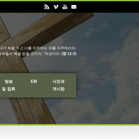
내가 복을 주고 너를 저주하는 자를 저주하리라.
족속들이 복을 받을 것이라." 하셨더라.
(창 12:3)
방송
EM
사진과
및 집회
게시판