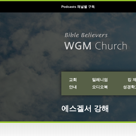
Podcasts 채널별 구독
교회
밀레니엄
킹 
안내
오디오북
성경학교
에스겔서 강해