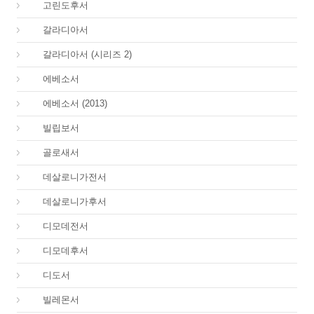
47.
고린도후서
48.
갈라디아서
48.
갈라디아서 (시리즈 2)
49.
에베소서
49.
에베소서 (2013)
50.
빌립보서
51.
골로새서
52.
데살로니가전서
53.
데살로니가후서
54.
디모데전서
55.
디모데후서
56.
디도서
57.
빌레몬서