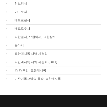
58.
히브리서
59.
야고보서
60.
베드로전서
61.
베드로후서
62.
요한일서, 요한이서, 요한삼서
65.
유다서
66.
요한계시록 새벽 사경회
66.
요한계시록 새벽 사경회 (2011)
66.
JSTV특강: 요한계시록
66.
미주기독교방송 특강: 요한계시록