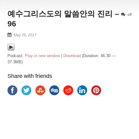
예수그리스도의 말씀안의 진리 –
off
96
May 26, 2017
Podcast:
Play in new window
|
Download
(Duration: 46:30 —
37.3MB)
Share with friends