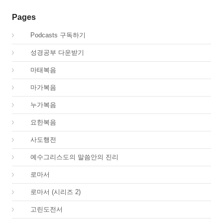
Pages
00.
Podcasts 구독하기
00.
성경공부 다운받기
40.
마태복음
41.
마가복음
42.
누가복음
43.
요한복음
44.
사도행전
44.
예수그리스도의 말씀안의 진리
45.
로마서
45.
로마서 (시리즈 2)
46.
고린도전서