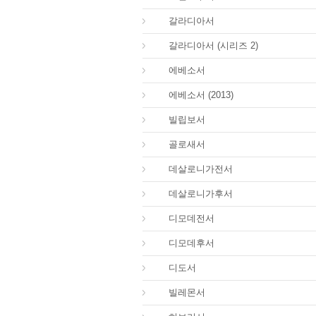
48.
갈라디아서
48.
갈라디아서 (시리즈 2)
49.
에베소서
49.
에베소서 (2013)
50.
빌립보서
51.
골로새서
52.
데살로니가전서
53.
데살로니가후서
54.
디모데전서
55.
디모데후서
56.
디도서
57.
빌레몬서