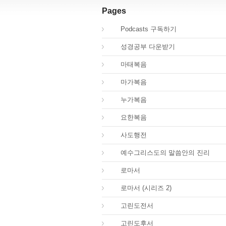
Pages
00.
Podcasts 구독하기
00.
성경공부 다운받기
40.
마태복음
41.
마가복음
42.
누가복음
43.
요한복음
44.
사도행전
44.
예수그리스도의 말씀안의 진리
45.
로마서
45.
로마서 (시리즈 2)
46.
고린도전서
47.
고린도후서