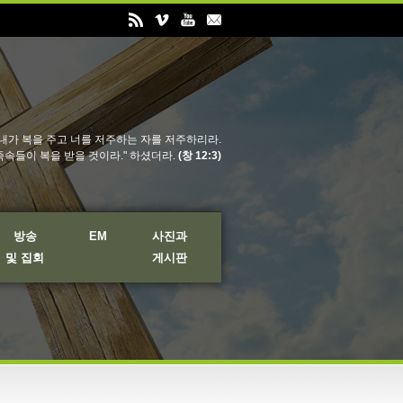
내가 복을 주고 너를 저주하는 자를 저주하리라.
족속들이 복을 받을 것이라." 하셨더라.
(창 12:3)
방송
EM
사진과
및 집회
게시판