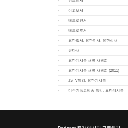
58.
히브리서
59.
야고보서
60.
베드로전서
61.
베드로후서
62.
요한일서, 요한이서, 요한삼서
65.
유다서
66.
요한계시록 새벽 사경회
66.
요한계시록 새벽 사경회 (2011)
66.
JSTV특강: 요한계시록
66.
미주기독교방송 특강: 요한계시록