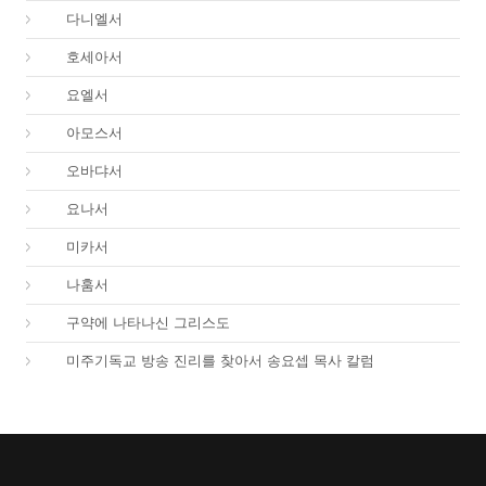
27.
다니엘서
28.
호세아서
29.
요엘서
30.
아모스서
31.
오바댜서
32.
요나서
33.
미카서
34.
나훔서
67.
구약에 나타나신 그리스도
01.
미주기독교 방송 진리를 찾아서 송요셉 목사 칼럼