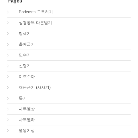
Pages
00.
Podcasts 구독하기
00.
성경공부 다운받기
01.
창세기
02.
출애굽기
04.
민수기
05.
신명기
06.
여호수아
07.
재판관기 (사사기)
08.
룻기
09.
사무엘상
10.
사무엘하
11.
열왕기상