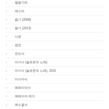
12.
열왕기하
15.
에스라
18.
욥기 (2009)
18.
욥기 (2013)
19.
시편
20.
잠언
21.
전도서
22.
아가서 (솔로몬의 노래)
22.
아가서 (솔로몬의 노래), 2015
23.
이사야서
24.
예레미야서
25.
예레미야 애가
26.
에스겔서