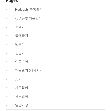
Pages
00.
Podcasts 구독하기
00.
성경공부 다운받기
01.
창세기
02.
출애굽기
04.
민수기
05.
신명기
06.
여호수아
07.
재판관기 (사사기)
08.
룻기
09.
사무엘상
10.
사무엘하
11.
열왕기상