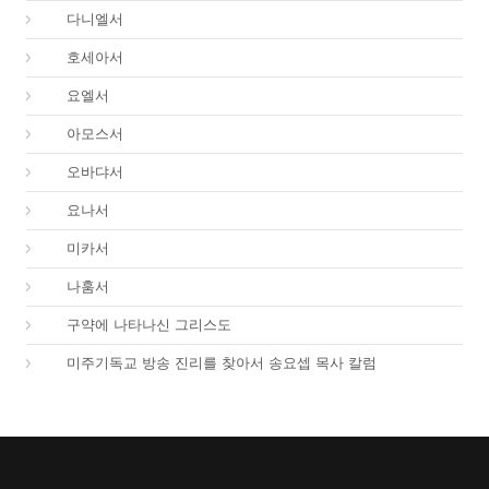
27.
다니엘서
28.
호세아서
29.
요엘서
30.
아모스서
31.
오바댜서
32.
요나서
33.
미카서
34.
나훔서
67.
구약에 나타나신 그리스도
01.
미주기독교 방송 진리를 찾아서 송요셉 목사 칼럼