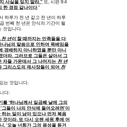
지 사실을 잊지 말라.”
또, 시편 9:4
의 한 경점 같나이다
.”
라서 하루가 천 년 같고 천 년이 하루
일곱 번째 천 년은 안식의 기간이 될
는 것입니다.
…
천 년이
찰 때까지는 민족들을 다
 하나님의 말씀으로 인하여 목베임을
상에 경배하지 아니하였을 뿐만 아니
였더라. 그러므로 그들은 살아서 그
 자들 가운데서 그 나머지는
천 년
과 그리스도의 제사장들이 되어
천
 있는 것입니다.
니다:
기를 ‘하나님께서 일곱째 날에 그의
“’그들이 나의 안식에 들어오려면’이
 하는 일이 남아 있으나 먼저 복음
것이라. 또 다시 오랜 세원 후에 어
니, ‘오늘 너희가 그의 음성을 듣거