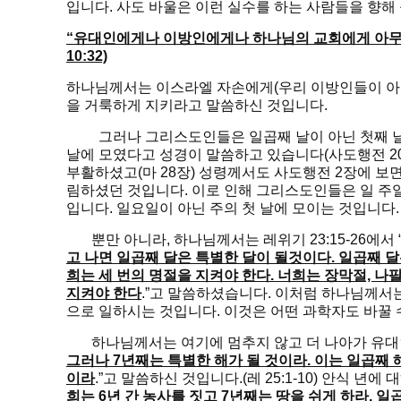
입니다. 사도 바울은 이런 실수를 하는 사람들을 향해
“유대인에게나 이방인에게나 하나님의 교회에게 아무도
10:32)
하나님께서는 이스라엘 자손에게(우리 이방인들이 아니
을 거룩하게 지키라고 말씀하신 것입니다.
그러나 그리스도인들은 일곱째 날이 아닌 첫째 날,
날에 모였다고 성경이 말씀하고 있습니다(사도행전 20
부활하셨고(마 28장) 성령께서도 사도행전 2장에 보
림하셨던 것입니다. 이로 인해 그리스도인들은 일 주
입니다. 일요일이 아닌 주의 첫 날에 모이는 것입니다.
뿐만 아니라, 하나님께서는 레위기 23:15-26에서 
고 나면 일곱째 달은 특별한 달이 될것이다. 일곱째 
희는 세 번의 명절을 지켜야 한다. 너희는 장막절, 나
지켜야 한다
.”고 말씀하셨습니다. 이처럼 하나님께서는 
으로 일하시는 것입니다. 이것은 어떤 과학자도 바꿀 
하나님께서는 여기에 멈추지 않고 더 나아가 유대
그러나 7년째는 특별한 해가 될 것이라. 이는 일곱째 
이라
.”고 말씀하신 것입니다.(레 25:1-10) 안식 년
희는 6년 간 농사를 짓고 7년째는 땅을 쉬게 하라. 