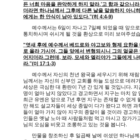
든 너희 마음을 완악하게 하지 말라.’고 함과 같으니라
더라면 하나님께서 그후에 다른 날을 말씀하지 아니
에게는 한 안식이 남아 있도다.”(히 4:4-9)
예수께서는 6일이 자나고 7일째 되었을 때 앞으로 7
통치하시며 쉬시게 될 것을 환상으로 미리 보여주셨습
“엿새 후에 예수께서 베드로와 야고보와 형제 요한을 
로 올라 가시어, 그들 앞에서 변형되시니 그의 얼굴은
어지더라.그런데, 보라, 모세와 엘리야가 그들에게 나
라.”(미 17:1-3)
예수께서 자신의 천년 왕국을 세우시기 위해 재림하시
님께서는 자신의 신부인 교회를 하늘 도성으로 데려가
세상은 극심한 대 환란이 7년 간 있게 될 것입니다. 
명이 얼마 남지 않았다고 경고하면서 지구는 마치 암 
최근 유엔은 앞으로 7년 후면 지구는 존재할 수 없게 
만 해도 설교자들이 세상 종말이 다가 왔다고 하면 
들이 얼마 가지 않아 지구의 종말이 올 것이라 경고
인들은 옛날 노아 때 사람들처럼 먹고 마시고 장가가
님의 오심을 비웃고 조롱하고 있는 것을 봅니다.
만물을 창조하신 후 일곱째 날에 쉬셨던 하나님께서