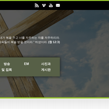
내가 복을 주고 너를 저주하는 자를 저주하리라.
족속들이 복을 받을 것이라." 하셨더라.
(창 12:3)
방송
EM
사진과
및 집회
게시판