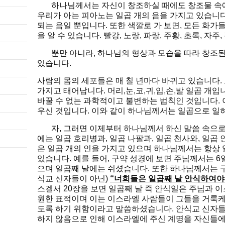
하나님께서는 자신이 창조하실 때에도 창조물 속에
우리가 아는 피아노는 일곱 개의 음을 가지고 있습니다
되는 음일 뿐입니다. 또한 색깔로 가 보면, 모든 화가
을 알 수 있습니다. 빨강, 노랑, 파랑, 주황, 초록, 자주
뿐만 아니라, 하나님의 형상과 모습을 따라 창조된
있습니다.
사람의 몸의 세포들은 매 칠 년마다 바뀌고 있습니다.
가지고 태어납니다. 머리,눈,코,귀,입,손,발 일곱 개입
바꿀 수 없는 과학적이고 불변하는 법칙인 것입니다. 
우신 것입니다. 이와 같이 하나님께서는 일곱으로 일
자, 그러면 이제부터 하나님께서 하신 말씀 속으로
에는 일곱 호리병과, 일곱 나팔과, 일곱 천사와, 일곱 
은 일곱 개의 인을 가지고 있으며 하나님께서는 항상
있습니다. 예를 들어, 구약 성경에 보면 주님께서는 6
으며 일곱째 날에는 쉬셨습니다. 또한 하나님께서는 
식교 신자들이 아닌)
“너희들은 일곱째 날 안식하여야
스겔서 20장을 보면 일곱째 날 즉 안식일은 주님과 
원한 표적이며 이는 이스라엘 사람들이 그들을 거룩케
도록 하기 위함이라고 말씀하셨습니다. 안식교 신자들
하지 않음으로 인해 이스라엘에 주신 계명을 자신들에