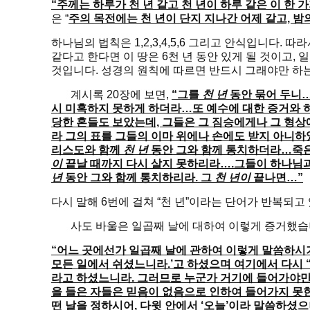
“주께는 하루가 천 년 같고 천 년이 하루 같은 이 한 가
은 “
주의 목전에는 천 년이 단지 지나간 어제 같고, 밤
하나님의 법칙은 1,2,3,4,5,6 그리고 안식입니다. 따
같다고 한다면 이 땅은 6천 년 동안 있게 될 것이고, 
것입니다. 성경의 원칙에 따르면 반드시 그래야만 하
계시록 20장에 보면,
“그를
천 년
동안 묶어 두니
시 미혹하지 못하게 하더라…또 예수에 대한 증거와
당한 혼들도 보았는데, 그들은 그 짐승에게나 그 형
라 그의 표를 그들의 이마 위에나 손에도 받지 아니하
리스도와 함께
천 년
동안 그와 함께 통치하더라…죽은
이
끝날 때까지 다시 살지 못하리라….그들이 하나님
년
동안 그와 함께 통치하리라. 그
천 년이
끝나면…”
다시 말해 6번에 걸쳐 “천 년”이라는 단어가 반복되고
사도 바울은 일곱째 날에 대하여 이렇게 증거했습
“어느 곳에선가 일곱째 날에 관하여 이렇게 말씀하시
모든 일에서 쉬셨느니라.’고 하셨으며 여기에서 다시 
라고 하셨느니라. 그러므로 누군가 거기에 들어가야만
을 들은 자들은 믿음이 없음으로 인하여 들어가지 못한 
떤 날을 정하시어, 다윗 안에서 ‘오늘’이라 말씀하셨으