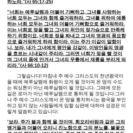
하노라.”(사 65:17-25)
“너희는 예루살렘과 더불어 기뻐하고, 그녀를 사랑하는
너희 모두는 그녀와 함께 즐거워하라. 그녀를 위하여 애통
하는 너희 모두는 그녀와 더불어 기뻐함으로 즐거워하라.
이는 너희로 젖을 빨고 그녀의 위안의 젖가슴으로 만족케
하기 위함이요, 너희로 젖을 짜내고 그녀의 영광의 풍요함
으로 즐거워하게 하려 함이라. 이는 주가 이같이 말함이
니, 보라, 내가 그녀에게 평안을 강같이, 이방인들의 영광
을 흐르는 시내같이 주리라. 그러면 너희가 젖을 빨 것이
며 그녀의 품에 안겨서 그녀의 무릎에서 재롱을 부리게 되
리라.”(사 66:10-12)
그렇습니다! 마침내 주 예수 그리스도의 천년왕국이
올 때에 예루살렘에 화평이 오게 될 것이며 온 땅의 수도
는 워싱톤이 아닌 예루살렘이 될 것입니다. 그때에 모든
길은 로마가 아닌 예루살렘으로 통하게 될 것입니다.그러
나 주 예수 그리스도께서 온 땅을 통치하시는 왕국을 부인
하고 믿지 않는 사람들에게 임할 심판에 대하여 성경은 이
렇게 말씀하고 있습니다:
“
보라, 주가 불과 함께 올 것이며, 회오리바람과 같은 그의
병거들과 더불어 오리니 진노함으로 그의 분노를, 불꽃으