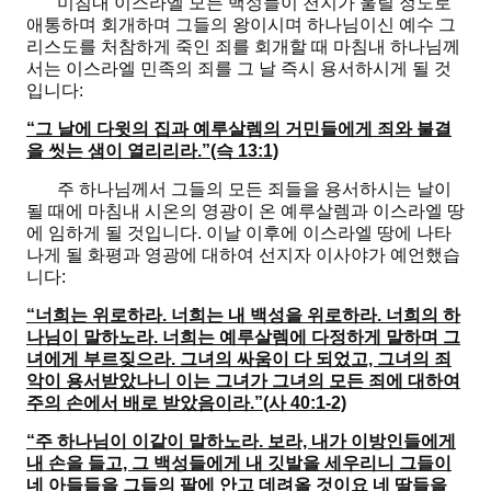
미침내 이스라엘 모든 백성들이 천지가 울릴 정도로
애통하며 회개하며 그들의 왕이시며 하나님이신 예수 그
리스도를 처참하게 죽인 죄를 회개할 때 마침내 하나님께
서는 이스라엘 민족의 죄를 그 날 즉시 용서하시게 될 것
입니다:
“그 날에 다윗의 집과 예루살렘의 거민들에게 죄와 불결
을 씻는 샘이 열리리라.”(슥 13:1)
주 하나님께서 그들의 모든 죄들을 용서하시는 날이
될 때에 마침내 시온의 영광이 온 예루살렘과 이스라엘 땅
에 임하게 될 것입니다. 이날 이후에 이스라엘 땅에 나타
나게 될 화평과 영광에 대하여 선지자 이사야가 예언했습
니다:
“너희는 위로하라. 너희는 내 백성을 위로하라. 너희의 하
나님이 말하노라. 너희는 예루살렘에 다정하게 말하며 그
녀에게 부르짖으라. 그녀의 싸움이 다 되었고, 그녀의 죄
악이 용서받았나니 이는 그녀가 그녀의 모든 죄에 대하여
주의 손에서 배로 받았음이라.”(사 40:1-2)
“주 하나님이 이같이 말하노라. 보라, 내가 이방인들에게
내 손을 들고, 그 백성들에게 내 깃발을 세우리니 그들이
네 아들들을 그들의 팔에 안고 데려올 것이요 네 딸들을