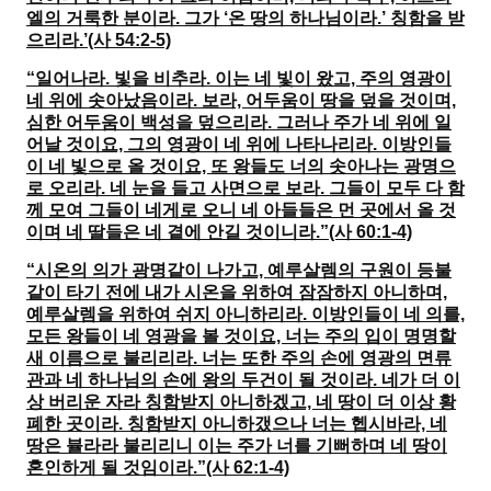
엘의 거룩한 분이라. 그가 ‘온 땅의 하나님이라.’ 칭함을 받
으리라.’(사 54:2-5)
“일어나라. 빛을 비추라. 이는 네 빛이 왔고, 주의 영광이
네 위에 솟아났음이라. 보라, 어두움이 땅을 덮을 것이며,
심한 어두움이 백성을 덮으리라. 그러나 주가 네 위에 일
어날 것이요, 그의 영광이 네 위에 나타나리라. 이방인들
이 네 빛으로 올 것이요, 또 왕들도 너의 솟아나는 광명으
로 오리라. 네 눈을 들고 사면으로 보라. 그들이 모두 다 함
께 모여 그들이 네게로 오니 네 아들들은 먼 곳에서 올 것
이며 네 딸들은 네 곁에 안길 것이니라.”(사 60:1-4)
“시온의 의가 광명같이 나가고, 예루살렘의 구원이 등불
같이 타기 전에 내가 시온을 위하여 잠잠하지 아니하며,
예루살렘을 위하여 쉬지 아니하리라. 이방인들이 네 의를,
모든 왕들이 네 영광을 볼 것이요, 너는 주의 입이 명명할
새 이름으로 불리리라. 너는 또한 주의 손에 영광의 면류
관과 네 하나님의 손에 왕의 두건이 될 것이라. 네가 더 이
상 버리운 자라 칭함받지 아니하겠고, 네 땅이 더 이상 황
폐한 곳이라. 칭함받지 아니하갰으나 너는 헵시바라, 네
땅은 뷸라라 불리리니 이는 주가 너를 기뻐하며 네 땅이
혼인하게 될 것임이라.”(사 62:1-4)