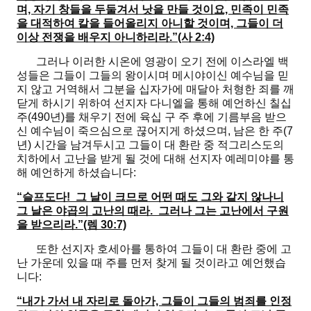
며, 자기 창들을 두둘겨서 낫을 만들 것이요, 민족이 민족
을 대적하여 칼을 들어올리지 아니할 것이며, 그들이 더
이상 전쟁을 배우지 아니하리라.”(사 2:4)
그러나 이러한 시온에 영광이 오기 전에 이스라엘 백
성들은 그들이 그들의 왕이시며 메시야이신 예수님을 믿
지 않고 거역해서 그분을 십자가에 매달아 처형한 죄를 깨
닫게 하시기 위하여 선지자 다니엘을 통해 예언하신 칠십
주(490년)를 채우기 전에 육십 구 주 후에 기름부음 받으
신 예수님이 죽으심으로 끊어지게 하셨으며, 남은 한 주(7
년) 시간을 남겨두시고 그들이 대 환란 중 적그리스도의
치하에서 고난을 받게 될 것에 대해 선지자 예레미야를 통
해 예언하게 하셨습니다:
“슬프도다! 그 날이 크므로 어떤 때도 그와 같지 않나니
그 날은 야곱의 고난의 때라. 그러나 그는 고난에서 구원
을 받으리라.”(렘 30:7)
또한 선지자 호세아를 통하여 그들이 대 환란 중에 고
난 가운데 있을 때 주를 먼저 찾게 될 것이라고 예언했습
니다:
“내가 가서 내 자리로 돌아가, 그들이 그들의 범죄를 인정