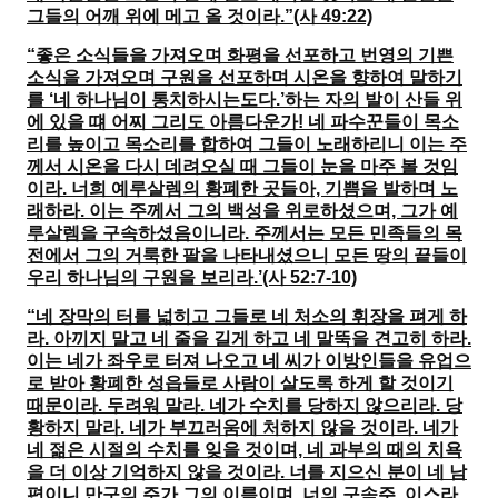
그들의 어깨 위에 메고 올 것이라.”(사 49:22)
“좋은 소식들을 가져오며 화평을 선포하고 번영의 기쁜
소식을 가져오며 구원을 선포하며 시온을 향하여 말하기
를 ‘네 하나님이 통치하시는도다.’하는 자의 발이 산들 위
에 있을 떄 어찌 그리도 아름다운가! 네 파수꾼들이 목소
리를 높이고 목소리를 합하여 그들이 노래하리니 이는 주
께서 시온을 다시 데려오실 때 그들이 눈을 마주 볼 것임
이라. 너희 예루살렘의 황폐한 곳들아, 기쁨을 발하며 노
래하라. 이는 주께서 그의 백성을 위로하셨으며, 그가 예
루살렘을 구속하셨음이니라. 주께서는 모든 민족들의 목
전에서 그의 거룩한 팔을 나타내셨으니 모든 땅의 끝들이
우리 하나님의 구원을 보리라.’(사 52:7-10)
“네 장막의 터를 넓히고 그들로 네 처소의 휘장을 펴게 하
라. 아끼지 말고 네 줄을 길게 하고 네 말뚝을 견고히 하라.
이는 네가 좌우로 터져 나오고 네 씨가 이방인들을 유업으
로 받아 황폐한 성읍들로 사람이 살도록 하게 할 것이기
때문이라. 두려워 말라. 네가 수치를 당하지 않으리라. 당
황하지 말라. 네가 부끄러움에 처하지 않을 것이라. 네가
네 젊은 시절의 수치를 잊을 것이며, 네 과부의 때의 치욕
을 더 이상 기억하지 않을 것이라. 너를 지으신 분이 네 남
편이니 만구의 주가 그의 이름이며, 너의 구속주, 이스라