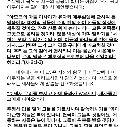
루살렘에 옴으로 시온의 영광이 빛나는 아침이 오게 될때
이루어지는 일에 대해서 예언했습니다:
“아모즈의 아들 이사야가 유다와 예루살렘에 관하여 본
말씀이라. 마지막 날들에 주의 전의 산이 산들의 정상에
세워질 것이요, 작은 산들 위에 높아지리니 모든 민족들이
그곳으로 몰려들 것이라. 많은 백성이 가며 말하기를 ‘너
희는 오라. 우리가 주의 산에. 야곱의 하나님의 전에 올라
가자. 그리하면 그가 그의 길을 우리에게 가르치실 것이
며, 우리는 그의 길에서 행하리니 이는 율법이 시온에서
나오며, 주의 말씀은 예루살렘으로부터 나올 것임이라.’
하리라.”(사 2:1-3)
예수께서는 이 날, 즉 자신의 왕국이 예루살렘에 이
이루지는 날을 바라보시면서 말씀하셨습니다. 산으로 올
라오는 제자들에게 말씀을 선포하셨습니다:
“주께서 무리를 보시고 산에 올라가 앉으시니, 제자들이
그에게 나아오더라.
주께서 입을 열어 그들을 가르치시며 말씀하시기를
‘영이
가난한 자들은 복이 있나니, 천국이 그들의 것임이요, 애
통하는 자들은 복이 있나니, 그들이 위로를 받을 것임이
요, 온유한 자들은 복이 있나니, 그들이 땅을 유업으로 받