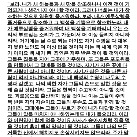
“보라, 내가 새 하늘들과 새 땅을 창조하나니 이전 것이 기
억되거나 생각나지 아니할 것이라. 그러나 너희는 내가 창
조하는 것으로 영원히 즐거워하라. 보라, 내가 예루살렘을
즐거움으로 창조하고 그 백성을 기쁨으로 창조하노라. 내
가 예루살렘을 즐거워하며 내 백성을 기뻐하리니 우는 소
리와 부르짖는 소리가 그 가운데서 더 이상 들리지 아니하
리라. 거기에는 날 수로 되는 아기도 자기 수명을 다 채우
지 못한 노인도 더 이상 없을 것이며 이는 백 새에 죽은 자
가 아이요 백 새가 된 죄인은 저주 받은 것이 될 것임이라.
그들은 집들을 지어 그곳에 거주하며, 또 그들은 포도원들
을 만들어서 그 열매를 먹을 것이라. 자기가 지은 곳에 다
른 사람이 살지 아니할 것이며, 자기가 심은 것을 다른 사
람이 먹지 아니하리라. 이는 내 백성의 수명이 나무의 수
명과 같겠고, 나의 택한 자가 그들의 손으로 일한 것을 오
래 즐길 것임이라. 그들은 헛되이 수고하지 아니할 것이
요, 괴로움으로 출산하지 않을 것이니 이는 그들이 주의
복 받은 자의 자손이요 그들의 후손도 그들과 함께 할 것
임이라. 그때에는 그들이 부르기 전에 내가 대답할 것이요
그들이 말을 마치지 아니하였는데도 내가 들으리라. 이리
와 어린양이 함께 먹을 것이요 사자가 송아지처럼 짚을 먹
을 것이며 흙이 뱀의 양식이 될 것이라. 그들이 나의 모든
거룩한 산에서 해치지도 손상시키지도 않으리라. 주가 말