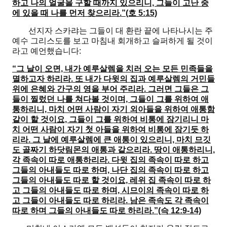
하고 나의 얼굴을 구할 때까지 있으리니, 그들이 고난 중
에 있을 때 나를 먼저 찾으리라.”(호 5:15)
선지자 스카랴는 그들이 대 환란 끝에 나타나시는 주
예수 그리스도를 보고 마침내 회개하고 슬퍼하게 될 것이
라고 예언했습니다:
“그 날이 오면, 내가 예루살렘을 치러 오는 모든 민족들을
멸하고자 하리라. 또 내가 다윗의 집과 예루살렘의 거민들
위에 은혜와 간구의 영을 부어 주리라. 그러면 그들은 그
들이 찔렀던 나를 쳐다볼 것이며, 그들이 그를 위하여 애
통하리니, 마치 어떤 사람이 자기 외아들을 위하여 애통함
같이 할 것이요, 그들이 그를 위하여 비통에 잠기리니 마
치 어떤 사람이 자기 첫 아들을 위하여 비통에 잠기듯 하
리라. 그 날에 예루살렘에 큰 애통이 있으리니, 마치 므깃
도 골짜기 하닷림몬의 애통과 같으리라. 땅이 애통하리니,
각 족속이 따로 애통하리라. 다윗 집의 족속이 따로 하고
그들의 아내들도 따로 하며, 나단 집의 족속이 따로 하고
그들의 아내들도 따로 할 것이요, 레위 집 족속이 따로 하
고 그들의 아내들도 따로 하며, 시므이의 족속이 따로 하
고 그들이 아내들도 따로 하리라. 남은 족속도 각 족속이
따로 하며 그들의 아내들도 따로 하리라.”(슥 12:9-14)