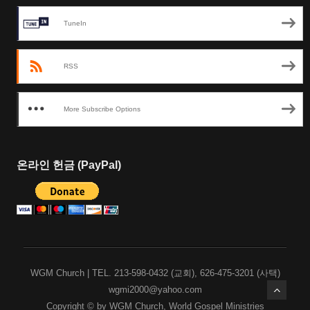
TuneIn
RSS
More Subscribe Options
온라인 헌금 (PayPal)
WGM Church | TEL. 213-598-0432 (교회), 626-475-3201 (사택)
wgmi2000@yahoo.com
Copyright © by WGM Church, World Gospel Ministries