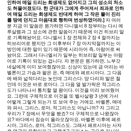
인하여 매일 드리는 희생제도 없어지고 그의 성소의 처소
도 허물어졌도다
.
한 군대가 그에게 주어져서 죄과로 인하
여 매일 드리는 희생제도 반대케 하며 그 작은 뿔이 진리
를 땅에 던지고 마음대로 행하며 번성하였더라
.]
자 여러
분 지금 이 말씀은 뭔가하면 다니엘서 8 장부터는 다시 예
루살렘과 그 성소에 관한 말씀이기 때문에 이건 히브리 말
로 기록해놨어요. 다니엘서 1 장 전체와 2 장 4 절까지는
히브리어로 됐지만 그 이후부터 7 장 마지막절까지는 이
방인에 대한 말이 있기 때문에 시리아어 즉, 아람어로 써
놨어요. 그래서 다니엘서가 일부는 히브리말 일부는 아람
어로 기록이 되있는 겁니다. 자 본문은 뭔가하면, 느부갓
네살에게 이미 보여줬잖아요. 신상이 있는데 금 머리는 바
벨론이고 가슴과 팔은 은, 즉 메데와 페르시아다. 그 다음
에 배와 넓적다리는 놋인데 그리스다. 양 다리와 발은 철
인데 이것은 바로 로마다. 그 다음 열 발가락은 적그리스
도가 나타나서 통치할 열 왕이다. 이것을 미리 보여줬어
요. 그런데 구체적으로 이것을 또 벨사살왕 3 년에 가서
어떻게 그렇게 되는가 또 보여 주는 거에요. 바벨론, 메데
와 파사, 그리스, 로마, 적그리스도 아닙니까? 자 그리고
우리가 7 장에서 무엇을 봤죠? 더 구체적으로 나왔잖아
요? 바다에서 짐승이 올라오잖아요. 바벨론 이후에 페르
시아, 그리스, 로마, 적그리스도. 그래서 페르시아는 사자