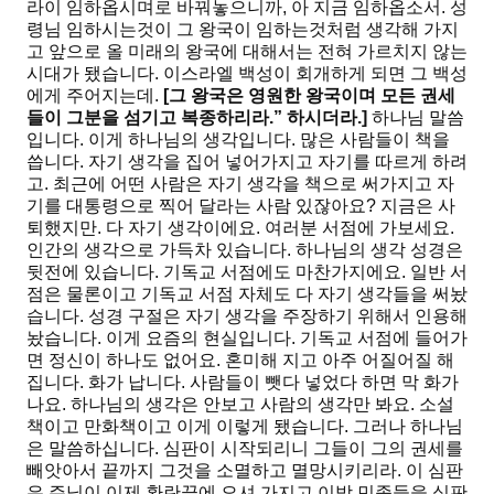
라이 임하옵시며로 바꿔놓으니까, 아 지금 임하옵소서. 성
령님 임하시는것이 그 왕국이 임하는것처럼 생각해 가지
고 앞으로 올 미래의 왕국에 대해서는 전혀 가르치지 않는
시대가 됐습니다. 이스라엘 백성이 회개하게 되면 그 백성
에게 주어지는데.
[
그
왕국은 영원한 왕국이며 모든 권세
들이 그분을 섬기고 복종하리라
.”
하시더라
.]
하나님 말씀
입니다. 이게 하나님의 생각입니다. 많은 사람들이 책을
씁니다. 자기 생각을 집어 넣어가지고 자기를 따르게 하려
고. 최근에 어떤 사람은 자기 생각을 책으로 써가지고 자
기를 대통령으로 찍어 달라는 사람 있잖아요? 지금은 사
퇴했지만. 다 자기 생각이에요. 여러분 서점에 가보세요.
인간의 생각으로 가득차 있습니다. 하나님의 생각 성경은
뒷전에 있습니다. 기독교 서점에도 마찬가지에요. 일반 서
점은 물론이고 기독교 서점 자체도 다 자기 생각들을 써놨
습니다. 성경 구절은 자기 생각을 주장하기 위해서 인용해
놨습니다. 이게 요즘의 현실입니다. 기독교 서점에 들어가
면 정신이 하나도 없어요. 혼미해 지고 아주 어질어질 해
집니다. 화가 납니다. 사람들이 뺏다 넣었다 하면 막 화가
나요. 하나님의 생각은 안보고 사람의 생각만 봐요. 소설
책이고 만화책이고 이게 이렇게 됐습니다. 그러나 하나님
은 말씀하십니다. 심판이 시작되리니 그들이 그의 권세를
빼앗아서 끝까지 그것을 소멸하고 멸망시키리라. 이 심판
은 주님이 이제 환란끝에 오셔 가지고 이방 민족들을 심판