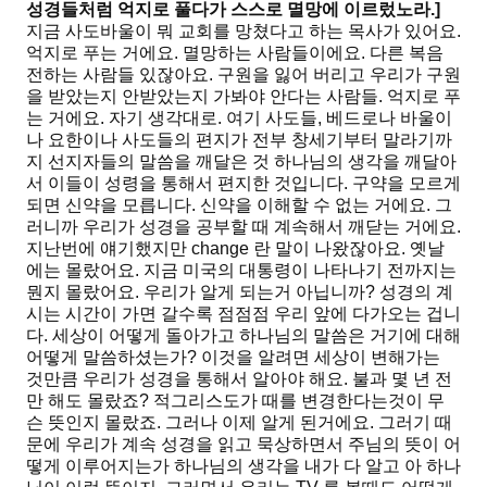
성경들처럼 억지로 풀다가 스스로 멸망에 이르렀노라
.]
지금 사도바울이 뭐 교회를 망쳤다고 하는 목사가 있어요.
억지로 푸는 거에요. 멸망하는 사람들이에요. 다른 복음
전하는 사람들 있잖아요. 구원을 잃어 버리고 우리가 구원
을 받았는지 안받았는지 가봐야 안다는 사람들. 억지로 푸
는 거에요. 자기 생각대로. 여기 사도들, 베드로나 바울이
나 요한이나 사도들의 편지가 전부 창세기부터 말라기까
지 선지자들의 말씀을 깨달은 것 하나님의 생각을 깨달아
서 이들이 성령을 통해서 편지한 것입니다. 구약을 모르게
되면 신약을 모릅니다. 신약을 이해할 수 없는 거에요. 그
러니까 우리가 성경을 공부할 때 계속해서 깨닫는 거에요.
지난번에 얘기했지만 change 란 말이 나왔잖아요. 옛날
에는 몰랐어요. 지금 미국의 대통령이 나타나기 전까지는
뭔지 몰랐어요. 우리가 알게 되는거 아닙니까? 성경의 계
시는 시간이 가면 갈수록 점점점 우리 앞에 다가오는 겁니
다. 세상이 어떻게 돌아가고 하나님의 말씀은 거기에 대해
어떻게 말씀하셨는가? 이것을 알려면 세상이 변해가는
것만큼 우리가 성경을 통해서 알아야 해요. 불과 몇 년 전
만 해도 몰랐죠? 적그리스도가 때를 변경한다는것이 무
슨 뜻인지 몰랐죠. 그러나 이제 알게 된거에요. 그러기 때
문에 우리가 계속 성경을 읽고 묵상하면서 주님의 뜻이 어
떻게 이루어지는가 하나님의 생각을 내가 다 알고 아 하나