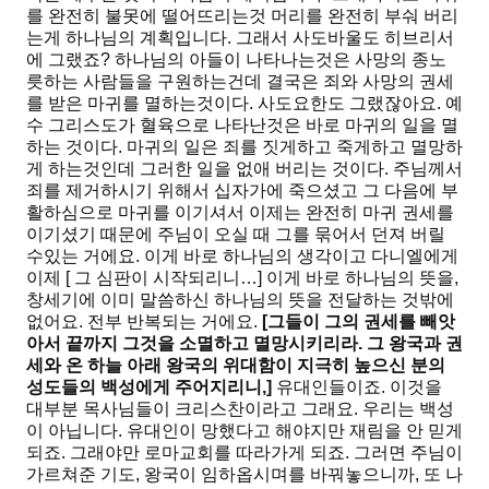
를 완전히 불못에 떨어뜨리는것 머리를 완전히 부숴 버리
는게 하나님의 계획입니다. 그래서 사도바울도 히브리서
에 그랬죠? 하나님의 아들이 나타나는것은 사망의 종노
릇하는 사람들을 구원하는건데 결국은 죄와 사망의 권세
를 받은 마귀를 멸하는것이다. 사도요한도 그랬잖아요. 예
수 그리스도가 혈육으로 나타난것은 바로 마귀의 일을 멸
하는 것이다. 마귀의 일은 죄를 짓게하고 죽게하고 멸망하
게 하는것인데 그러한 일을 없애 버리는 것이다. 주님께서
죄를 제거하시기 위해서 십자가에 죽으셨고 그 다음에 부
활하심으로 마귀를 이기셔서 이제는 완전히 마귀 권세를
이기셨기 때문에 주님이 오실 때 그를 묶어서 던져 버릴
수있는 거에요. 이게 바로 하나님의 생각이고 다니엘에게
이제 [ 그 심판이 시작되리니…] 이게 바로 하나님의 뜻을,
창세기에 이미 말씀하신 하나님의 뜻을 전달하는 것밖에
없어요. 전부 반복되는 거에요.
[
그들이 그의 권세를 빼앗
아서 끝까지 그것을 소멸하고 멸망시키리라
.
그 왕국과 권
세와 온 하늘 아래 왕국의 위대함이 지극히 높으신 분의
성도들의 백성에게 주어지리니
,]
유대인들이죠. 이것을
대부분 목사님들이 크리스찬이라고 그래요. 우리는 백성
이 아닙니다. 유대인이 망했다고 해야지만 재림을 안 믿게
되죠. 그래야만 로마교회를 따라가게 되죠. 그러면 주님이
가르쳐준 기도, 왕국이 임하옵시며를 바꿔놓으니까, 또 나