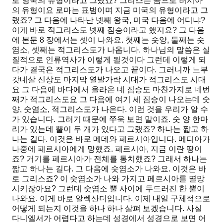
로 영국의 유형이라고 그랬죠? 그리스는 곰으로 러시아
의 유형이요 로마는 표범이며 지금 미국의 유형이라고 그
랬죠? 그 다음에 나타난 넷째 왕국, 미국 다음에 어디냐?
이게 바로 적그리스도 넷째 짐승이라고 했지요? 그 다음
에 본문 8 장에서는 셋이 나와요. 첫째는 숫양, 둘째는 숫
염소, 셋째는 적그리스도가 나옵니다. 하나님의 말씀은 실
질적으로 인류역사가 이렇게 될것이다 그런데 이렇게 되
다가 결국은 적그리스도가 나오고 끝이다. 그러니까 느부
갓네살 신상도 마지막 열발가락 시대가 적그리스도 시대
요 그 다음에 바다에서 올라온 네 짐승도 마찬가지로 네번
째가 적그리스도요 그 다음에 여기 세 짐승이 나오는데 숫
양, 숫염소, 적그리스도가 나온다. 이런 것을 우리가 알 수
가 있습니다. 그러기 때문에 쭈욱 보면 말이죠. 숫 양 한마
리가 있는데 뿔이 두 개가 있다고 그랬죠? 하나는 짧고 하
나는 길다. 이것은 바로 메데와 페르시아입니다. 메디아가
나중에 페르시아에게 망했죠. 페르시아, 지금 이란 땅이
죠? 거기를 페르시아가 전체를 통치했죠? 그래서 하나는
짧고 하나는 길다. 그 다음에 숫염소가 나와요. 이것은 바
로 그리스죠? 이 숫염소가 나와 가지고 페르시아를 멸망
시키잖아요? 그런데 숫염소 뿔 사이에 두드러진 한 뿔이
나와요. 이게 바로 알렉산더입니다. 이제 내일 구체적으로
어떻게 되는지 이것을 하나 하나 살펴 보겠습니다. 사실
다니엘서가 어렵다고 하는데 성경에서 성경으로 보면 어