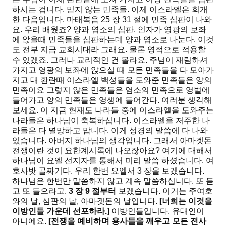
하시는 겁니다. 믿지 않는 민족들. 이제 이스라엘은 회개
한 다음입니다. 마태복음 25 장 31 절에 민족 심판이 나와
요. 우리 배웠죠? 양과 염소의 심판. 인자가 영광의 보좌
에 앉을때 민족들을 심판하는데 양과 염소로 나눈다. 이것
도 전부 지금 교회시대라 그래요. 물론 영적으로 적용할
수 있겠죠. 그러나 교리적인 건 몰라요. 주님이 재림하셔
가지고 영광의 보좌에 앉으실 때 모든 민족들을 다 모아가
지고 대 환란때 이스라엘 백성들을 도와준 민족들은 양의
민족이요 그렇지 않은 민족들은 염소의 민족으로 영벌에
들어가고 양의 민족들은 영생에 들어간다. 여러분 생각해
보세요. 이 지금 현재도 나라들 중에 이스라엘을 도와주는
나라들은 하나님이 축복하십니다. 이스라엘을 저주한 나
라들은 다 멸망하고 맙니다. 이게 성경의 말씀에 다 나와
있습니다. 아버지 하나님의 생각입니다. 그래서 아마겟돈
전쟁이란 것이 요한계시록에 나오잖아요? 여기에 대해서
하나님이 요엘 선지자를 통해서 미리 말씀 하셨습니다. 여
호사밧 골짜기다. 우리 한번 요엘서 3 장을 보겠습니다.
하나님은 한번만 말씀하지 않고 계속 말씀하십니다. 또 듣
고 또 들으라고.
3
장
9
절부터
보겠습니다. 이거는 주여호
와의 날, 심판의 날, 아마겟돈의 날입니다.
[
너희는 이것을
이방인들 가운데 선포하라
.]
이방인들입니다. 유대인이
아니에요.
[
전쟁을 예비하며 용사들을 깨우고 모든 전사