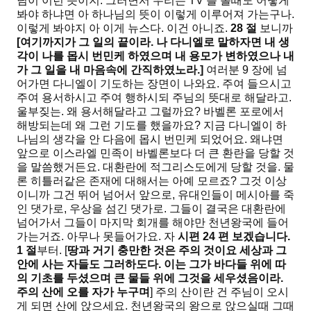
님이 이런 뜻이지. 그러면서 우리는 TV 를 볼때도 어떻게
봐야 하냐면 아 하나님의 뜻이 이렇게 이루어져 가는구나.
이렇게 봐야지 아 이게 뉴스다. 이건 아니죠.
28
절
보니까
[
여기까지가 그 일의 끝이라
.
나 다니엘로 말하자면 내
생
각이 나를 몹시 번민케 하였으며 내 용모가 변하였으나 내
가 그 일을 내 마음속에 간직하였노라
.]
여러분 9 장에 넘
어가면 다니엘이 기도하는 장면이 나와요. 주여 들으시고
주여 용서하시고 주여 행하시되 주님의 뜻대로 해달라고.
울부짖는. 왜 용서해달라고 그럴까요? 바벨론 포로에서
해방되는데 왜 그런 기도를 했을까요? 지금 다니엘이 하
나님의 생각을 안 다음에 몹시 번민케 되었어요. 왜냐면
앞으로 이스라엘 민족이 바벨론보다 더 큰 환란을 당할 것
을 말씀했거든요. 대환란에 적그리스도에게 당할 것을. 물
론 히틀러같은 존재에 대해서는 아예 모르죠? 그것 이상
이니까 그건 뛰어 넘어서 앞으로, 유대인들이 메시아를 죽
인 댓가로, 우상을 섬긴 댓가로. 그들이 결국은 대환란에
넘어가서 그들이 마지막 회개를 해야만 천년왕국에 들어
가는거죠. 아무나 못들어가요. 자
시편
24
편 보겠습니다
.
1
절
부터. [
땅과 거기 충만한 것은 주의 것이요
세상과 그
안에 사는 자들도 그러하도다
.
이는 그가 바다들 위에 따
의 기초를 두셨으며 큰 물들 위에 그것을
세우셨음이라
.
주의 산에 오를 자가 누구며
] 주의 산이란 건 주님이 오시
게 되면 산에 앉으세요. 천년왕국의 왕으로 앉으실때 그때