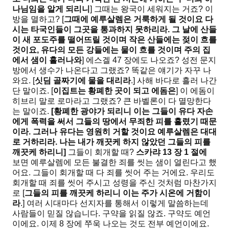
나님임을 알게 되리니
] 그때는 왕국이 세워지는 거죠? 이
방을 멸하고? [
그때에 예루살렘은 거룩하게 될 것이요 다
시는 타국인들이 그곳을 통과하지 못하리라
.
그 날에 산들
이 새 포도주를 떨어뜨릴 것이며 작은 산들에는 젖이 흐를
것이요
,
유다의 모든 강들에는 물이 흐를 것이며 주의 집
에서 샘이 흘러나와
] 에스겔 47 장에도 나오죠? 성전 문지
방에서 생수가 나온다고 그랬죠? 똑같은 얘기가 자꾸 나
와요. [
싯딤 골짜기에 물을 대리라
.] 사해 바다로 흘러 나간
단 말이죠. [
이집트는 황폐한 곳이 되고 에돔은
] 이 에돔이
히브리 말로 로마라고 그랬죠? 큰 바벨론이 다 멸망한다
는 말이죠.
[
황폐한 광야가 되리니 이는 그들이 유다 자손
에게 폭력을 써서 그들의 땅에서 무죄한 피를 흘렸기 때문
이라
.
그러나 유다는 영원히 거할 것이요 예루살렘은 대대
로 거하리라
.
나는 내가 깨끗케 하지 않았던 그들의 피를
깨끗케 하리니
]
그들이 회개할 때?
스카랴
13
장
1
절에
보면 예루살렘에 모든 불결한 죄를 씻는 샘이 열린다고 했
어요. 그들이 회개할 때 다 죄를 씻어 주는 거에요. 우리도
회개할 때 죄를 씻어 주시고 성령을 주신 것처럼 마찬가지
로 [
그들의 피를 깨끗케 하리니 이는 주가 시온에 거함이
라
.] 여러 시대마다 선지자를 통해서 이렇게 말씀하는데
사람들이 믿질 않습니다. 구약을 읽질 않죠. 구약도 예언
이에요. 이제 8 장에 쭈욱 나오는 것도 전부 예언이에요.