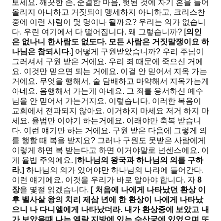
보세요. 깨끗한 손, 순결한 마음, 헛된 것에 자기 혼을 들어
올리지 아니하고 거짓되이 맹세하지 아니하고, 크리스찬
중에 이런 사람이 몇 명이나 될까요? 우리는 의가 없습니
다. 우린 여기에서 다 떨어집니다. 왜 그렇습니까? [
의인
은 없나니 한사람도 없도다
.
모든 사람은 거짓말쟁이요 하
나님은 참되시다
.] 어떻게 구원받았습니까? 우리 주님이
그러셔서 구원 받은 거에요. 우리 죄 때문에 죽으신 거에
요. 이것만 믿으면 되는 거에요. 이걸 안 믿어서 지옥 가는
거에요. 무엇을 행해서, 술 담배하고 마약해서 지옥가는게
아네요. 음행해서 가는게 아네요. 그 죄를 용서하신 예수
님을 안 믿어서 가는거지요. 이렇습니다. 이러한 복음이
교회에서 전파되지 않아요. 이거하지 마세요 저거 하지 마
세요. 율법만 이야기 하는거에요. 이래야만 축복 받습니
다. 이런 얘기만 하는 거에요. 구원 받은 다음에 그렇게 의
를 행할 때 복을 받지요? 그러나 구원도 못받은 사람에게
이렇게 하면 복 받는다고 하면 이거야말로 넌센스에요. 이
게 율법 주의에요. [
하나님의 왕국과 하나님의 의를 구하
라
.]
하나님의 의가 있어야만 하나님의 나라에 들어간다.
이런 얘기에요. 이것을 우리가 바로 알아야 합니다. 자
8
장
을 몇절 읽겠습니다.
[
처음에 나에게 나타났던 환상 이
후 벨사살 왕의 치리 제삼 년에 한 환상이 나에게 나타났
으니 나 다니엘에게 나타났더라
.
내가 환상중에 보았고 내
가 보았을때 나는 엘람 지방에 있는 수산궁에 있었으며 또