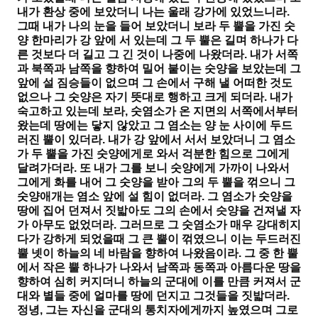
내가 환상 중에 보았더니 나는 울래 강가에 있었느니라
.
그때 내가 나의 눈을 들어 보았더니 보라 두 뿔을 가진 숫
양 한마리가 강 앞에 서 있는데 그 두 뿔은 길며 하나가 다
른 것보다 더 길고 그 긴 것이 나중에 나왔더라
.
내가 서쪽
과 북쪽과 남쪽을 향하여 밀어 붙이는 숫양을 보았는데 그
앞에 설 짐승들이 없으며 그 손에서 구해 낼 어떠한 것도
없으나 그 숫양은 자기 뜻대로 행하고 크게 되더라
.
내가
숙고하고 있는데 보라
,
숫염소가 온 지면의 서쪽에서부터
왔는데 땅에는 닿지 않았고 그 염소는 양 눈 사이에 두드
러진 뿔이 있더라
.
내가 강 앞에서 서서 보았더니 그 염소
가 두 뿔을 가진 숫양에게로 와서 걱분한 힘으로 그에게
달려가더라
.
또 내가 그를 보니 숫양에게 가까이 나와서
그에게 화를 내어 그 숫양을 받아 그의 두 뿔을 꺾으니 그
숫양애개는 염소 앞에 설 힘이 없더라
.
그 염소가 숫양을
땅에 집어 던져서 짓밟아도 그의 손에서 슷양을 건져낼 자
가 아무도 없었더라
.
그러므로 그 숫염소가 매우 강대히지
다가 강하게 되었을때 그 큰 뿔이 꺾였으니 이는 두드러진
뿔 넷이 하늘의 네 바람을 향하여 나왔음이라
.
그 중 한 뿔
에서 작은 뿔 하나가 나와서 남쪽과 동쪽과 아름다운 땅을
향하여 심히 커지더니 하늘의 군대에 이를 만큼 커져서 군
대와 별들 중에 얼마를 땅에 던지고 그것들을 짓밟더라
.
정녕
,
그는 자신을 군대의 통치자에게까지
높였으며 그로