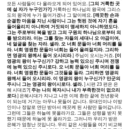
모든 사람들이 다 올라오게 되어 있어요. [
그의 거룩한 곳
에 설 자가 누구인가
?]
거룩하신 하나님의 왕국에 그리스
도의 왕국에 누가 들어가겠냐 그 말이에요.
[
깨끗한 손과
순결한 마음을
지닌 사람이니 그는 헛된 것에 자기 혼을
들어올리지 아니하며 거짓되이 맹세하지 아니하였도다
.
그는 주로부터 복을 받고 그의 구원의 하나님으로부터 의
를 받으리라
.
이는 그를 찾는 자들의 세대니 오 야곱이여
,
네 얼굴을 찾는 자라
.
셀라
.
오 너희 문들아 너희 머리를 들
라
.
너희 영원한 문들아 너희는 들어 올려질지라
.
그리하
면 영광의 왕께서 들어 오시리라
.] 주님이 오시는거죠.
[
이
영광의 왕이 누구신가
?
강하고 능력 있으신 주시며 전쟁
에 능력 있으신 주시로다
.
오 너희 문들아 너희 머리를 들
라
.
너희 영원한 문들아 그것들을 들라
.
그리하면 영광의
왕께서 들어 오시리라
.
이 영광의 왕이 누구신가
?
만군의
주시니 그는 영광의 왕이시로다
.
셀라
.
] 시편 23 편은 은
혜 시대죠?[
주는 나의 목자시니 내가 부족한것이 없으리
로다
.] 은혜시대가 지나고 나면 이제 환란 끝에 천년왕국
이 되는데 거기는 아무나 못들어 갑니다. 유대인이나 이방
인이나 정말로 연단 받아서 깨끗케 된 사람만 들어갑니다.
그런데 그들은 하늘에 못올라가요. 그들은 성령을 받지 못
했기 때문에 하늘에 못 올라가요. 그러니까 우리가 받은
은혜가 엄청난 것입니다. 우리 같은 사람들을 여기 비교해