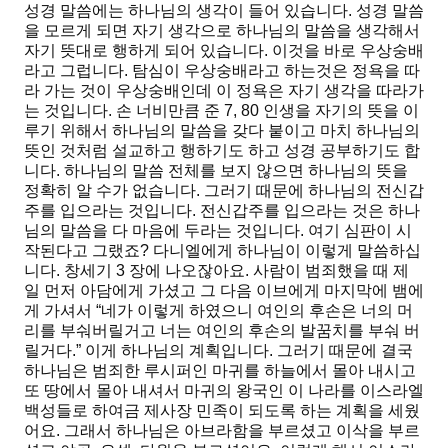
성경 말씀에는 하나님의 생각이 들어 있습니다. 성경 말씀
을 모르게 되면 자기 생각으로 하나님의 말씀을 생각해서
자기 뜻대로 행하게 되어 있습니다. 이것을 바로 우상숭배
라고 그럽니다. 탐심이 우상숭배라고 하는것은 정욕을 따
라 가는 것이 우상숭배인데 이 정욕은 자기 생각을 따라가
는 것입니다. 손 너비만큼 준 7, 80 인생을 자기의 뜻을 이
루기 위해서 하나님의 말씀을 갖다 붙이고 마치 하나님의
뜻인 것처럼 설교하고 행하기도 하고 성경 공부하기도 합
니다. 하나님의 말씀 전체를 보지 않으면 하나님의 뜻을
정확히 알 수가 없습니다. 그러기 때문에 하나님의 전신갑
주를 입으라는 것입니다. 전신갑주를 입으라는 것은 하나
님의 말씀을 다 마음에 두라는 것입니다. 여기 심판이 시
작된다고 그랬죠? 다니엘에게 하나님이 이렇게 말씀하십
니다. 창세기 3 장에 나오잖아요. 사람이 범죄했을 때 제
일 먼저 아담에게 가셨고 그 다음 이브에게 마지막에 뱀에
게 가셔서 “네가 이렇게 하였으니 여인의 후손은 너의 머
리를 부숴버릴거고 너는 여인의 후손의 발꿈치를 부숴 버
릴거다.” 이게 하나님의 계획입니다. 그러기 때문에 결국
하나님은 범죄한 루시퍼인 마귀를 하늘에서 몰아 내시고
또 땅에서 몰아 내셔서 마귀의 왕국인 이 나라를 이스라엘
백성들로 하여금 제사장 민족이 되도록 하는 계획을 세웠
어요. 그래서 하나님은 아브라함을 부르셨고 이삭을 부르