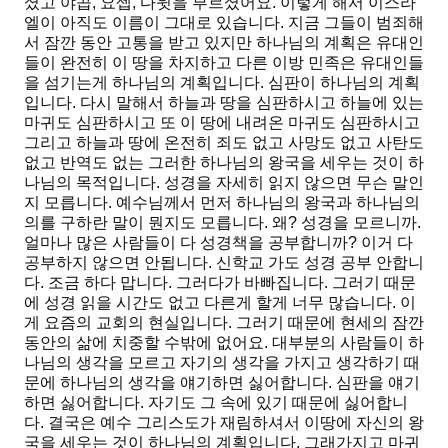
셨고 야곱, 요셉, 다윗을 부르셨어요. 이렇게 해서 이스라
엘이 아직도 이름이 그대로 있습니다. 지금 그들이 범죄해
서 잠깐 동안 고통을 받고 있지만 하나님의 계획은 유대인
들이 완전히 이 땅을 차지하고 다른 이방 민족은 유대인들
을 섬기는게 하나님의 계획입니다. 심판이 하나님의 계획
입니다. 다시 말해서 하늘과 땅을 심판하시고 하늘에 있는
마귀도 심판하시고 또 이 땅에 내려온 마귀도 심판하시고
그리고 하늘과 땅에 온전히 죄도 없고 사망도 없고 사탄도
없고 반역도 없는 그러한 하나님의 왕국을 세우는 것이 하
나님의 목적입니다. 성경을 자세히 읽지 않으면 무슨 말인
지 모릅니다. 예수님께서 먼저 하나님의 왕국과 하나님의
의를 구하란 말이 뭔지도 모릅니다. 왜? 성경을 모르니까.
얼마나 많은 사람들이 다 성경책을 공부합니까? 이거 다
공부하지 않으면 안됩니다. 신학교 가도 성경 공부 안합니
다. 조금 하다 맙니다. 그러다가 바빠집니다. 그러기 때문
에 성경 읽을 시간도 없고 다른게 할게 너무 많습니다. 이
게 요즘의 교회의 현실입니다. 그러기 때문에 현세의 잠깐
동안의 삶에 치중할 수밖에 없어요. 대부분의 사람들이 하
나님의 생각을 모르고 자기의 생각을 가지고 생각하기 때
문에 하나님의 생각을 얘기하면 싫어합니다. 심판을 얘기
하면 싫어합니다. 자기도 그 속에 있기 때문에 싫어합니
다. 결국은 예수 그리스도가 재림하셔서 이땅에 자신의 왕
국을 세우는 것이 하나님의 계획입니다. 그래가지고 마귀