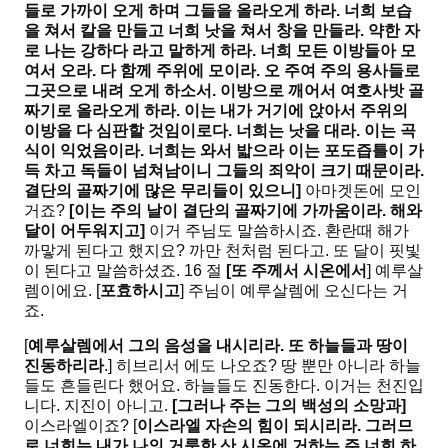
들로 가까이 오게 하며 그들을 올라오게 하라
.
너희 보습
을 쳐서 칼을 만들고 너희 낫을 쳐서 창을 만들라
.
약한 자
로 나는 강하다 라고 말하게 하라
.
너희 모든 이방들아 모
여서 오라
.
다 함께 주위에 모이라
.
오 주여 주의 용사들로
그곳으로 내려 오게 하소서
.
이방으로 깨어서 여호사밧 골
짜기로 올라오게 하라
.
이는 내가 거기에 앉아서 주위의
이방을 다 심판할 것임이로다
.
너희는 낫을 대라
.
이는 곡
식이 익었음이라
.
너희는 와서 밟으라 이는 포도즙틀이 가
득 차고 독들이 넘쳐남이니 그들의 죄악이 크기 때문이라
.
결단의 골짜기에 많은 무리들이 있으니
]
아마겟돈에 모인
거죠?
[
이는 주의 날이 결단의 골짜기에 가까움이라
.
해와
달이 어두워지고
]
이거 주님도 말씀하시죠. 환란때 해가
까맣게 된다고 했지요? 까만 천처럼 된다고. 또 달이 핏빛
이 된다고 말씀하셨죠. 16 절
[
또 주께서 시온에서
] 예루살
렘이에요. [
포효하시고
] 주님이 예루살렘에 오신다는 거
죠.
[
예루살렘에서 그의 음성을 내시리라
.
또 하늘들과 땅이
진동하리라
.] 히브리서 에도 나오죠? 땅 뿐만 아니라 하늘
들도 흔들린다 했어요. 하늘들도 진동한다. 이거는 천진입
니다. 지진이 아니고.
[
그러나 주는 그의 백성의 소망과
]
이스라엘이죠? [
이스라엘 자손의 힘이 되시리라
.
그러므
로 너희는 내가 나의 거룩한 산 시온에 거하는 주 너희 하