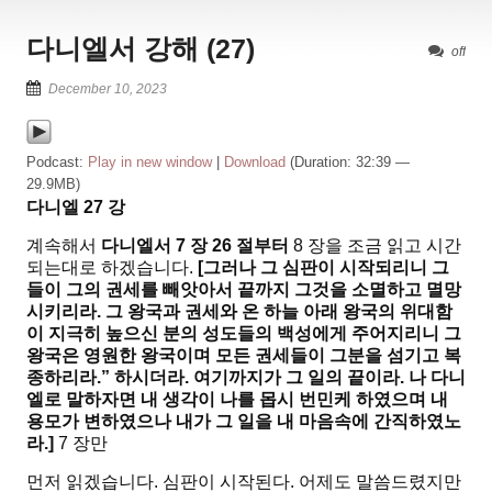
다니엘서 강해 (27)
off
December 10, 2023
Podcast:
Play in new window
|
Download
(Duration: 32:39 —
29.9MB)
다니엘
27
강
계속해서
다니엘서
7
장
26
절부터
8 장을 조금 읽고 시간
되는대로 하겠습니다.
[
그러나 그 심판이 시작되리니 그
들이 그의 권세를 빼앗아서 끝까지 그것을 소멸하고 멸망
시키리라
.
그 왕국과 권세와 온 하늘 아래 왕국의 위대함
이 지극히 높으신 분의 성도들의 백성에게 주어지리니 그
왕국은 영원한 왕국이며 모든 권세들이 그분을 섬기고 복
종하리라
.”
하시더라
.
여기까지가 그 일의 끝이라
.
나 다니
엘로 말하자면 내 생각이 나를 몹시 번민케 하였으며 내
용모가 변하였으나 내가 그 일을 내 마음속에 간직하였노
라
.]
7 장만
먼저 읽겠습니다. 심판이 시작된다. 어제도 말씀드렸지만