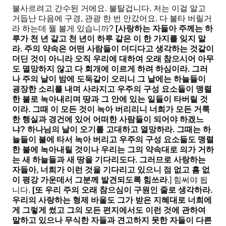
불사르려고 간수된 거에요. 불탈겁니다. 저는 이걸 알고
거듭난 다음에 구경, 관광 한 번 안갔어요. 다 불타 버릴거
라 하는데 뭘 볼게 있습니까?
[
사랑하는 자들아 주께는 하
루가 천 년 같고 천 년이 하루 같은 이 한 가지를 잊지 말
라
.
주의 약속은 어떤 사람들이 더디다고 생각하는 것같이
더딘 것이 아니라 오직 우리에 대하여 오래 참으시어 아무
도 멸망하지 않고 다 회개에 이르게 하려 하심이라
.
그러
나 주의 날이 밤에 도둑같이 오리니 그 날에는 하늘들이
굉장한 소리를 내며 사라지고 우주의 구성 요소들이 맹렬
한 불로 녹아내리며 땅과 그 안에 있는 일들이 타버릴 것
이라
.
그때 이 모든 것이 녹아 버리리니 너희가 모든 거룩
한 행실과 경건에 있어 어떠한 사람들이 되어야 하겠느
냐
?
하나님의 날이 오기를 고대하고 열망하라
.
그때는 하
늘들이 불에 타서 녹아 버리고 우주의 구성 요소들도 맹렬
한 불에 녹아내릴 것이나 우리는 그의 약속대로 의가 거하
는 새 하늘들과 새 땅을 기다리도다
.
그러므로 사랑하는
자들아
,
너희가 이런 것을 기다리고 있으니 점 없고 흠 없
이 평강 가운데서 그분께 발견되도록 힘쓰라
.] 힘써야 됩
니다.
[
또 우리 주의 오래 참으심이 구원인 줄로 생각하라
.
우리의 사랑하는 형제 바울도 그가 받은 지혜대로 너희에
게 그렇게 썼고 그의 모든 편지에서도 이런 것에 관하여
말하고 있으나 무식한 자들과 견고하지 못한 자들이 다른