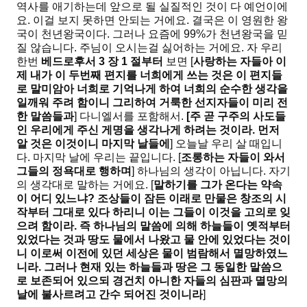
역사를 애기하는데 앞으로 될 실질적인 것이 다 예언이에
요. 이걸 보지 못하면 안되는 거에요. 결국은 이 영원한 왕
국이 천년왕국이다. 그러나 요즘에 99%가 천년왕국을 믿
질 않습니다. 주님이 오시는걸 싫어하는 거에요. 자 우리
한번
베드로후서
3
장
1
절부터
보면 [
사랑하는 자들아 이
제 내가 이 두번째 편지를 너희에게 쓰는 것은 이 편지들
로 말미암아 너희로 기억나게 하여 너희의 순수한 생각을
일깨워 주려 함이니 그리하여 거룩한 선지자들이 미리 전
한 말씀들과
] 다니엘서를 포함해서.
[
주 곧 구주의 사도들
인 우리에게 주신 게명을 생각나게 하려는 것이라
.
먼저
알 것은 이것이니 마지막 날들에
] 오늘날 우리 살 때입니
다. 마지막 날에 우리는 끝입니다. [
조롱하는 자들이 와서
그들의 정욕대로 행하며
] 하나님의 생각이 아닙니다. 자기
의 생각대로 말하는 거에요. [
말하기를 그가 온다는 약속
이 어디 있느냐
?
조상들이 잠든 이래로 만물은 창조의 시
작부터 그대로 있다 하리니 이는 그들이 이것을 고의로 잊
으려 함이라
.
즉
하나님의 말씀에 의해 하늘들이 옛적부터
있었다는 것과 땅도 물에서 나왔고 물 안에 있었다는 것이
니 이로써 이전에 있던 세상은 물이 범람해서 멸망하였느
니라
.
그러나 현재 있는 하늘들과 땅은 그 동일한 말씀으
로 보존되어 있으되 경건치 아니한 자들의 심판과 멸망의
날에 불사르려고 간수 되어진 것이니라
]