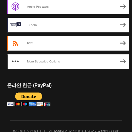
Apple Podcasts
TuneIn
RSS
More Subscribe Options
온라인 헌금 (PayPal)
WGM Church | TEL. 213-598-0432 (교회), 626-475-3201 (사택)