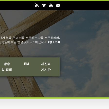
내가 복을 주고 너를 저주하는 자를 저주하리라.
족속들이 복을 받을 것이라." 하셨더라.
(창 12:3)
방송
EM
사진과
및 집회
게시판