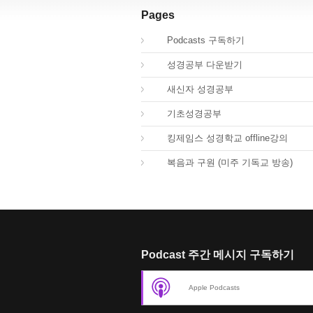
Pages
00.
Podcasts 구독하기
00.
성경공부 다운받기
02.
새신자 성경공부
03.
기초성경공부
04.
킹제임스 성경학교 offline강의
01.
복음과 구원 (미주 기독교 방송)
Podcast 주간 메시지 구독하기
Apple Podcasts