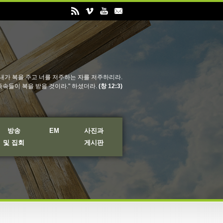
내가 복을 주고 너를 저주하는 자를 저주하리라.
족속들이 복을 받을 것이라." 하셨더라.
(창 12:3)
방송
EM
사진과
및 집회
게시판