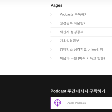
Pages
00.
Podcasts 구독하기
00.
성경공부 다운받기
02.
새신자 성경공부
03.
기초성경공부
04.
킹제임스 성경학교 offline강의
01.
복음과 구원 (미주 기독교 방송)
Podcast 주간 메시지 구독하기
Apple Podcasts