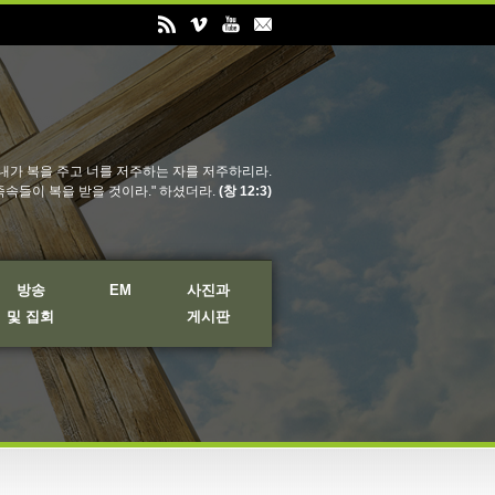
내가 복을 주고 너를 저주하는 자를 저주하리라.
족속들이 복을 받을 것이라." 하셨더라.
(창 12:3)
방송
EM
사진과
및 집회
게시판