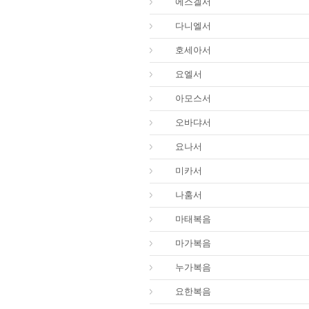
26.
에스겔서
27.
다니엘서
28.
호세아서
29.
요엘서
30.
아모스서
31.
오바댜서
32.
요나서
33.
미카서
34.
나훔서
40.
마태복음
41.
마가복음
42.
누가복음
43.
요한복음