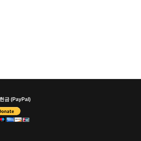
금 (PayPal)