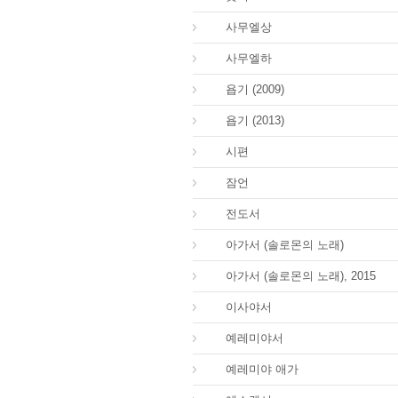
09.
사무엘상
10.
사무엘하
18.
욥기 (2009)
18.
욥기 (2013)
19.
시편
20.
잠언
21.
전도서
22.
아가서 (솔로몬의 노래)
22.
아가서 (솔로몬의 노래), 2015
23.
이사야서
24.
예레미야서
25.
예레미야 애가