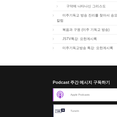
67.
구약에 나타나신 그리스도
01.
미주기독교 방송 진리를 찾아서 송
칼럼
01.
복음과 구원 (미주 기독교 방송)
66.
JSTV특강: 요한계시록
66.
미주기독교방송 특강: 요한계시록
Podcast 주간 메시지 구독하기
Apple Podcasts
TuneIn