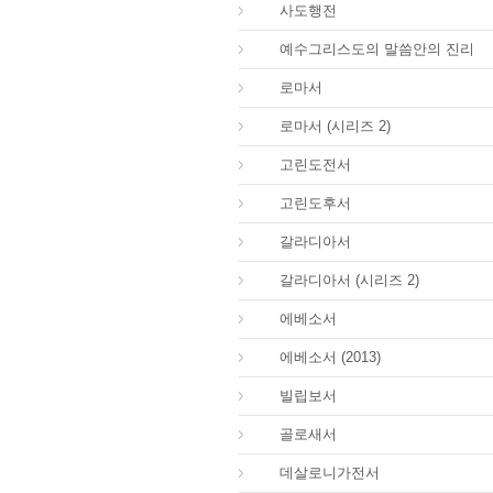
44.
사도행전
44.
예수그리스도의 말씀안의 진리
45.
로마서
45.
로마서 (시리즈 2)
46.
고린도전서
47.
고린도후서
48.
갈라디아서
48.
갈라디아서 (시리즈 2)
49.
에베소서
49.
에베소서 (2013)
50.
빌립보서
51.
골로새서
52.
데살로니가전서