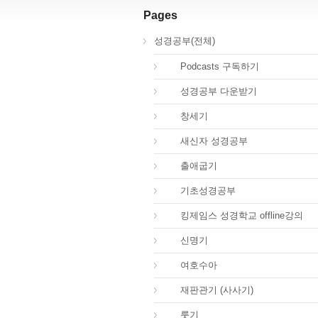
Pages
성경공부(전체)
00.
Podcasts 구독하기
00.
성경공부 다운받기
01.
창세기
02.
새신자 성경공부
02.
출애굽기
03.
기초성경공부
04.
킹제임스 성경학교 offline강의
05.
신명기
06.
여호수아
07.
재판관기 (사사기)
08.
룻기