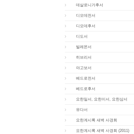
53.
데살로니가후서
54.
디모데전서
55.
디모데후서
56.
디도서
57.
빌레몬서
58.
히브리서
59.
야고보서
60.
베드로전서
61.
베드로후서
62.
요한일서, 요한이서, 요한삼서
65.
유다서
66.
요한계시록 새벽 사경회
66.
요한계시록 새벽 사경회 (2011)