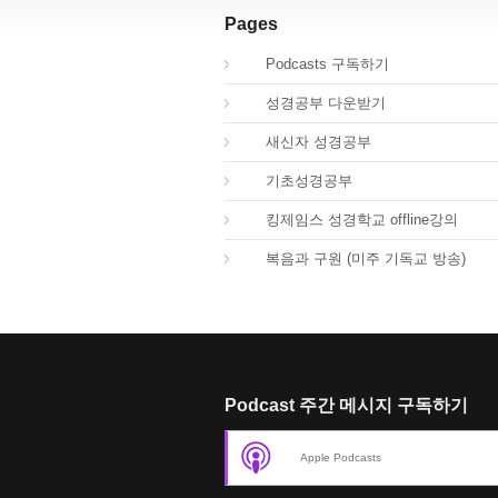
Pages
00.
Podcasts 구독하기
00.
성경공부 다운받기
02.
새신자 성경공부
03.
기초성경공부
04.
킹제임스 성경학교 offline강의
01.
복음과 구원 (미주 기독교 방송)
Podcast 주간 메시지 구독하기
Apple Podcasts