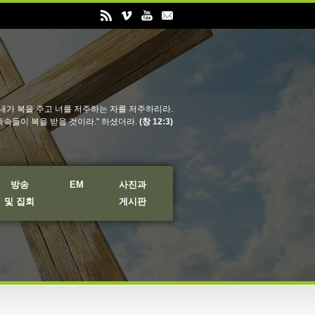
내가 복을 주고 너를 저주하는 자를 저주하리라.
족속들이 복을 받을 것이라." 하셨더라.
(창 12:3)
방송
EM
사진과
및 집회
게시판