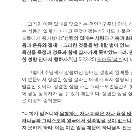
그러면 어떤 열매를 맺으라는 것인가? 주님 안에 거
는 성품의 열매가 아니고 무엇이겠는가? 사도 바울은 
도들에게 증거했다:
“
성령의 열매
는 사랑과 기쁨과 화
음과 온유와 절제니 그러한 것들을 반대할 법이 없느
육신을 욕정과 정욕과 함께 십자가에 못박았느니라. 
한 성령 안에서 행하자
.”(
갈 5:22-25)
열매들(복수)
이
그렇다! 주님께서 말씀하신 열매는 성령의 열매를 말
이 분문에서 정결한 삶을 살라는 메세지 역시 성령의
말씀인 것이다. 정결한 삶을 사는 그리스도인들만이 
께 공동 상속자가 될 수 있기 때문이다. 정결한 삶을 
은 이렇게 증거했다:
“너희가 알거니와
음행하는 자나 더러운 자나 욕심 많
하나님과 그리스도의 왕국에서 상속받을 것이 없느
지 못하게 하라. 이는 이런 일들 때문에 하나님의 진