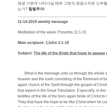
영광 가운데 나타나실 때에 그분의 영광스러운 신부
는가?
할렐루야
!
11-14-2010 weekly message
Meditation of the week: Proverbs 11:1-31
Main scripture: 1John 3:1-10
Subject:
The life of the Bride that hope to appear 
What is the message unto us through the whole scri
heaven and the earth consisting of the Remnant of Isr
again church of the Spirit through the gospel of Chri
that repent in the Great Tribulation. Especially, in t
testifies of the life of the born again bride of Christ
They that have the hope to be like Christ when he co