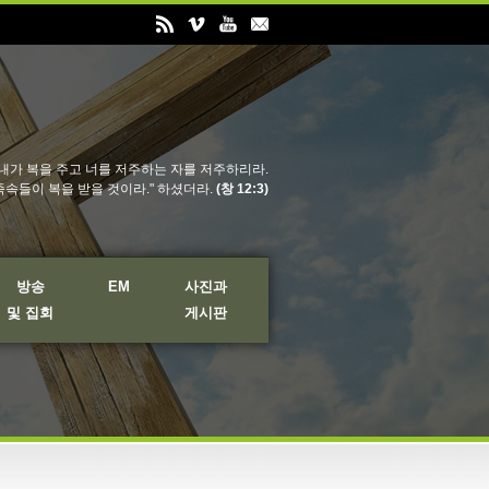
내가 복을 주고 너를 저주하는 자를 저주하리라.
족속들이 복을 받을 것이라." 하셨더라.
(창 12:3)
방송
EM
사진과
및 집회
게시판