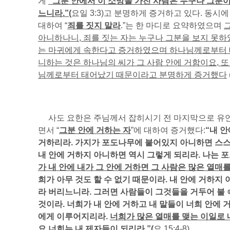
게
“그분 안에서 이 소망을 가진 사람은 누구나 그분
느니라.”(
요일 3:3)고 분명하게 증거하고 있다. 동시
대하여 “
죄를 짓지 말라
.”는 한 마디로 요약하였으며
아니하나니
, 죄를 짓는 자는 누구나 그분을 보지 못
는 마귀에게 속한다고 증거하였으며 하나님께로부터 
니하는 것은 하나님의 씨가 그 사람 안에 거함이요, 또
님께로부터 태어났기 때문이라고 분명하게 증거했다
사도 요한은 주님께서 잡히시기 전 마지막으로 유언
면서 “
그분 안에 거하는 자
”에 대하여 증거했다:
“내 안
거하리라. 가지가 포도나무에 붙어있지 아니하면 스스
내 안에 거하지 아니하면 역시 그렇게 되리라. 나는 
가 내 안에 내가 그 안에 거하면 그 사람은 많은 열매
희가 아무 것도 할 수 없기 때문이라. 내 안에 거하지
라 버리느니라. 그러면 사람들이 그것들을 거두어 불 
것이라. 너희가 내 안에 거하고 내 말들이 너희 안에 
에게 이루어지리라.
너희가 많은 열매를 맺는 이일로 
요
너희는 내 제자들이 되리라.”(
요 15:4-8)