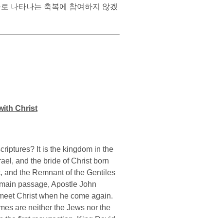
들로 나타나는 축복에 참여하지 않겠
with Christ
ptures? It is the kingdom in the
ael, and the bride of Christ born
st, and the Remnant of the Gentiles
he main passage, Apostle John
 to meet Christ when he come again.
mes are neither the Jews nor the