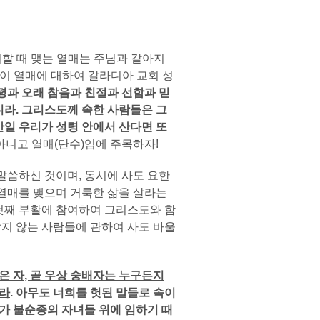
할 때 맺는 열매는 주님과 같아지
이 열매에 대하여 갈라디아 교회 성
평과 오래 참음과 친절과 선함과 믿
니라. 그리스도께 속한 사람들은 그
만일
우리가 성령 안에서 산다면 또
 아니고
열매
(단수)
임에 주목하자!
씀하신 것이며, 동시에 사도 요한
 열매를 맺으며 거룩한 삶을 살라는
첫째 부활에 참여하여 그리스도와 함
살지 않는 사람들에 관하여 사도 바울
은 자
, 곧 우상 숭배자는 누구든지
니라
. 아무도 너희를 헛된 말들로 속이
노가 불순종의 자녀들 위에 임하기 때