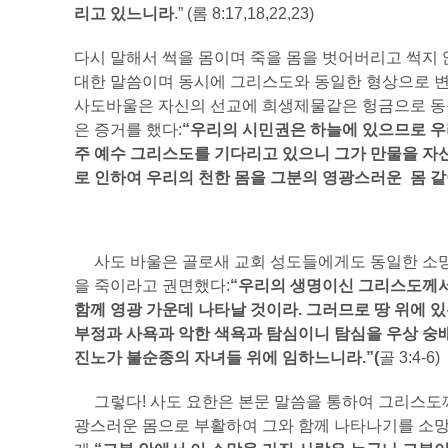
리고 있느니라
.” (롬 8:17,18,22,23)
다시 말해서 썩을 몸이며 죽을 몸을 벗어버리고 썩지 
대한 말씀이며 동시에 그리스도와 동일한 형상으로 변
사도바울은 자신의 선교에 희생제물같은 헝금으로 동
은 증거를 했다:
“우리의 시민권은 하늘에 있으므로 
주 예수 그리스도를 기다리고 있으니 그가 만물을 자
로 인하여 우리의 천한 몸을 그분의 영광스러운 몸 같
사도 바울은 골로새 교회 성도들에게도 동일한 소망
을 죽이라고 권면했다:
“우리의 생명이신 그리스도께서
함께 영광 가운데 나타날 것이라. 그러므로 땅 위에 있
부정과 사욕과 악한 색욕과 탐심이니 탐심을 우상 숭
진노가 불순종의 자녀들 위에 임하느니라.”(
골 3:4-6)
그렇다! 사도 요한은 본문 말씀을 통하여 그리스도
광스러운 몸으로 부활하여 그와 함께 나타나기를 소