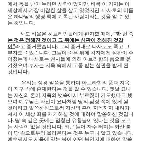
에서 몫을 받아 누리던 사람이었지만, 비록 이 거지는 이
세상에서 가장 비참한 삶을 살고 있었지만 나사로의 이름
은 하나님의 생명 책에 기록된 사람이라는 것을 알 수 있
는 것입니다.
사도 바울은 히브리인들에게 편지할 때에,
“한 번 죽
는 것은 정해진 것이고 그 뒤에는 심판이 정해진 것같
이”
라고 증거했습니다. 그의 증거대로 나사로도 죽고 그
부자도 죽었습니다. 그들이 죽은 뒤에 각자에게 심판이 주
어졌는데 나사로는 천사들에 의해 아브라함의 품으로 옮
겨졌으며 부자는 지옥 속에서 고통 받는 심판을 받게 된
것입니다.
우리는 성경 말씀을 통하여 아브라함의 품과 지옥
이 지구 속에 존재한다는 것을 알 수 있습니다. 옛날 요나
는 자신의 혼이 지옥의 뱃속에서 부르짖어 기도했다고 했
으며 예수님은 자신이 요나처럼 땅의 심장 속에 있게 될
것이라고 말씀하심으로써 자신의 혼이 지옥까지 내려가
셔서 이 세상 죄를 재거하실 것에 대하여 말씀하신 것입니
다. 땅 속 깊은 곳에는 엄청난 유황불이 있다는 것을 모르
는 사람이 없을 것입니다. 최근 들어 자주 터지는 화산 불
이 땅 속으로부터 올라온다는 것은 누구나 알고 있습니다.
예수께서도 지옥에 있는 불이 어떤 불인지에 대하여 말씀