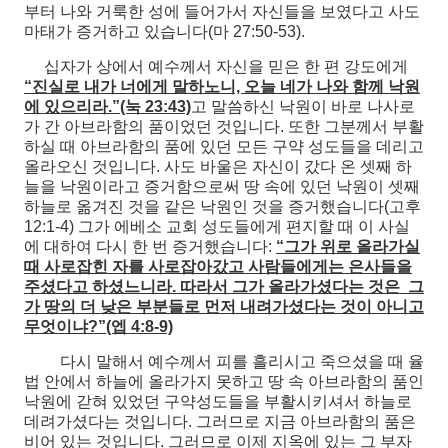
부터 나와 거룩한 성에 들어가서 자신들을 보였다고 사도
마태가 증거하고 있습니다(마 27:50-53).
십자가 상에서 예수께서 자신을 믿은 한 편 강도에게
“진실로 내가 너에게 말하노니, 오늘 네가 나와 함께 낙원
에 있으리라.”(눅 23:43)
고 말씀하신 낙원이 바로 나사로
가 간 아브라함의 품이었던 것입니다. 또한 그분께서 부활
하실 때 아브라함의 품에 있던 모든 구약 성도들을 데리고
올라오신 것입니다. 사도 바울은 자신이 갔다 온 셋째 하
늘을 낙원이라고 증거함으로써 땅 속에 있던 낙원이 셋째
하늘로 옮겨진 것을 같은 낙원인 것을 증거했습니다(고후
12:1-4) 그가 에베소 교회 성도들에게 편지할 때 이 사실
에 대하여 다시 한 번 증거했습니다:
“그가 위로 올라가실
때 사로잡힌 자를 사로잡아갔고 사람들에게는 은사들을
주셨다고 하셨느니라. 따라서 그가 올라가셨다는 것은 그
가 땅의 더 낮은 부분들로 먼저 내려가셨다는 것이 아니고
무엇이냐?”(엡 4:8-9)
다시 말해서 예수께서 피를 흘리시고 죽으셨을 때 율
법 안에서 하늘에 올라가지 못하고 땅 속 아브라함의 품인
낙원에 갇혀 있었던 구약성도들을 부활시키셔서 하늘로
데려가셨다는 것입니다. 그러므로 지금 아브라함의 품은
비어 있는 것입니다. 그러므로 이제 지옥에 있는 그 부자