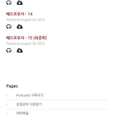
베드로후서 – 14
Posted on August 18, 2013
베드로후서 – 15 (최종회)
Posted on August 18, 2013
Pages
00.
Podcasts 구독하기
00.
성경공부 다운받기
40.
마태복음