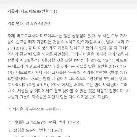
기록자
: 사도 베드로(벧후 1:1).
기록
연대
: 약 A.D.66년경.
주제
: 베드로후서와 디모데후서는 많은 공통점이 있다. 두 서신 모두 저자
들이 순교할 때가 가깝다는 것을 의식하고 있으며(딤후 4:6, 벧후 1:4과 요
21:18,19), 둘 다 이상하게도 기운이 넘치고 기쁨에 차 있다. 둘 다 교회의
역사가 끝날 때 있을 배교를 예언했다. 그러나 바울은 마지막 때에 많은 사
람들이(계 2:6주석) 미혹당할 것을 말한 반면(딤후 3:1-5; 4:3,4), 베드로
는 배교가 거짓 교사들로부터 올것이라는 사실을 말한다(벧후 2:1-3,15-
19). 베드로후서에서 거짓 교사들은 “구속”의 진리를 부인한다(벧후 2:1).
요한일서에서 배교는 한층 더 깊어져 그리스도의 “인성”을 부인하는 면으
로 나타나며(요일 4:1-5), 유다서에서는 배교의 모든 면이 나타난다. 그러
나 이 서신들 중 어디에서도 결코 찾아볼 수 없는 것은 낙담과 절망이다. 하
나님과 그분의 약속들은 여전히 믿는 자의 의지할 곳이 되신다.
이 서신은 네 부분으로 구분된다.
위대한 그리스도인의 덕목, 벧후 1:1-14.
성경을 드높임, 벧후 1:15-21.