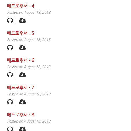
베드로후서 – 4
Posted on August 18, 2013
베드로후서 – 5
Posted on August 18, 2013
베드로후서 – 6
Posted on August 18, 2013
베드로후서 – 7
Posted on August 18, 2013
베드로후서 – 8
Posted on August 18, 2013