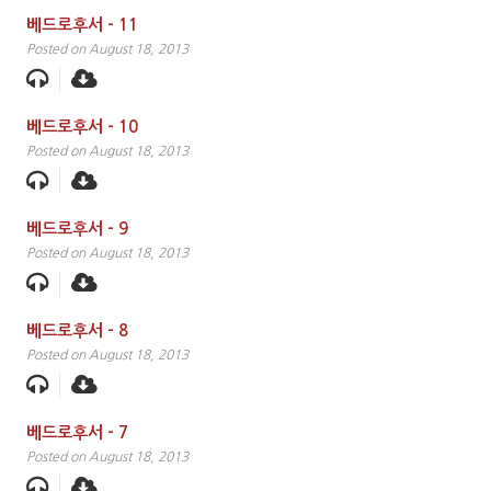
베드로후서 – 11
Posted on August 18, 2013
베드로후서 – 10
Posted on August 18, 2013
베드로후서 – 9
Posted on August 18, 2013
베드로후서 – 8
Posted on August 18, 2013
베드로후서 – 7
Posted on August 18, 2013