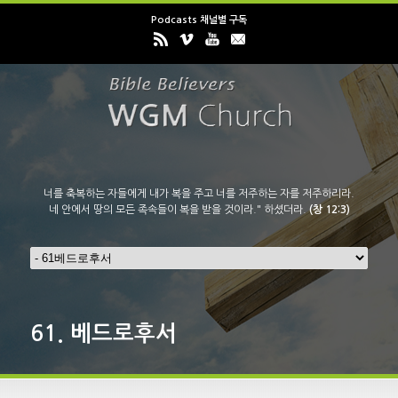
Podcasts 채널별 구독
너를 축복하는 자들에게 내가 복을 주고 너를 저주하는 자를 저주하리라.
네 안에서 땅의 모든 족속들이 복을 받을 것이라." 하셨더라.
(창 12:3)
61.
베드로후서