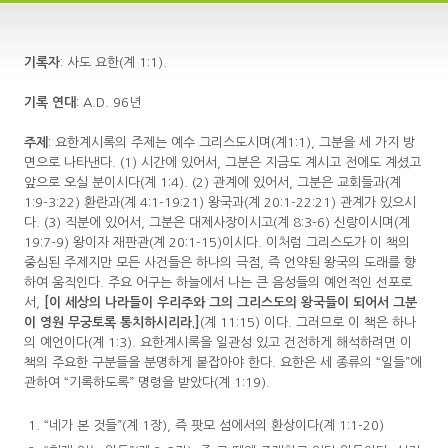
기록자
: 사도 요한(계 1:1).
기록
연대
: A.D. 96년
주제
: 요한계시록의 주제는 예수 그리스도시며(계1:1), 그분을 세 가지 방
면으로 나타낸다. (1) 시간에 있어서, 그분은 지금도 계시고 전에도 계셨고
앞으로 오실 분이시다(계 1:4). (2) 관계에 있어서, 그분은 교회들과(계
1:9-3:22) 환란과(계 4:1-19:21) 왕국과(계 20:1-22:21) 관계가 있으시
다. (3) 직분에 있어서, 그분은 대제사장이시고(계 8:3-6) 신랑이시며(계
19:7-9) 왕이자 재판관(계 20:1-15)이시다. 이처럼 그리스도가 이 책의
중심된 주제지만 모든 사건들은 하나의 극점, 즉 언약된 왕국의 도래를 향
하여 움직인다. 주요 어구는 하늘에서 나는 큰 음성들의 예언적인 선포로
서,
[
이
세상의
나라들이
우리주와
그의
그리스도의
왕국들이
되어서
그분
이
영원
무궁토록
통치하시리라.]
(계 11:15) 이다. 그러므로 이 책은 하나
의 예언이다(계 1:3). 요한계시록을 일관성 있고 건전하게 해석하려면 이
책의 주요한 구분들을 분명하게 붙잡아야 한다. 요한은 세 종류의 “일들”에
관하여 “기록하도록” 명령을 받았다(계 1:19).
“네가 본 것들”(계 1장), 즉 팟모 섬에서의 환상이다(계 1:1-20)