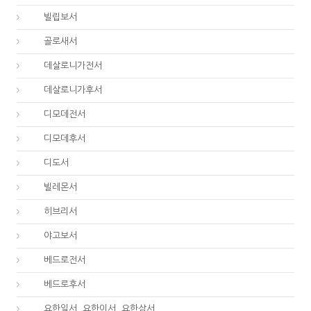
50.
빌립보서
51.
골로새서
52.
데살로니가전서
53.
데살로니가후서
54.
디모데전서
55.
디모데후서
56.
디도서
57.
빌레몬서
58.
히브리서
59.
야고보서
60.
베드로전서
61.
베드로후서
62.
요한일서, 요한이서, 요한삼서