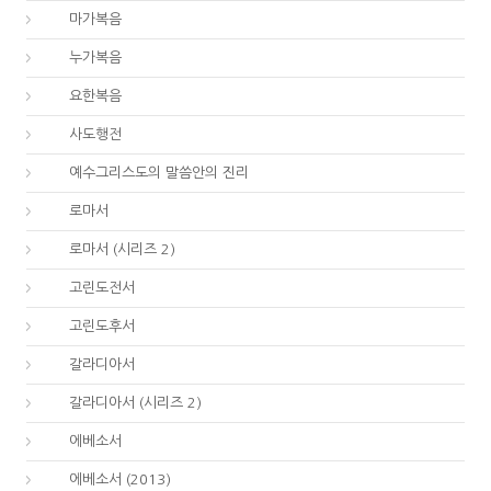
41.
마가복음
42.
누가복음
43.
요한복음
44.
사도행전
44.
예수그리스도의 말씀안의 진리
45.
로마서
45.
로마서 (시리즈 2)
46.
고린도전서
47.
고린도후서
48.
갈라디아서
48.
갈라디아서 (시리즈 2)
49.
에베소서
49.
에베소서 (2013)