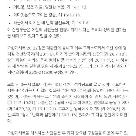
어린양, 남은 자들, 영원한 복음, 계 14:1-13.
아마겟돈으로 모이는 왕들, 계 16:13-16.
하늘에서 외치는 네 번의 할렐루야, 계 19:1-6.
이 삽입부들은 예언의 사건들을 진행시키기 보다는 오히려 성취된 결과들
을 내다보고 있다고 말할 수 있다.
요한계시록 20-22장은 대환란이 끝나고 예수 그리스도께서 오신 후에 펼
쳐질 천년왕국과(계 20:1-6), 마지막 반역과 사탄의 심판과(계 20:7-10),
땅과 하늘이 사라진 후에 펼쳐질 큰 백보좌 심판과(계 20:11-15), 새 하늘
과 새 땅으로 펼쳐질 영원 세계(계 21:1-22:7). 그리고 마지막 메시지와 마
지막 초청(계 22:8-21)으로 구성되어 있다.
교회 시대는 데살로니가전서 4:14-17이 성취됨으로 끝날 것이다. 요한계
시록 4-19장은 다니엘의 칠십째 주(단 9:24주석)와 동일한 때를 나타내는
것이며, 대환란 자체는 그 “주”의 중간에 시작하여 삼 년 반 동안 계속된다
(계 11:3-19:21). 대환란은 주님의 재림과 아마겟돈 전쟁으로 끝날 것이다
(마 24:29,30, 계 19:11-21). 그후에는 왕국이 이어지며(계 20:4,5) 이
일 후에 “잠시” 반역과 심판이(계 20:7-15) 있다가 그 다음 영원이 이어진
다.
요한계시록을 해석하는 사람들은 두 가지 중요한 구절들을 마음에 두고 있